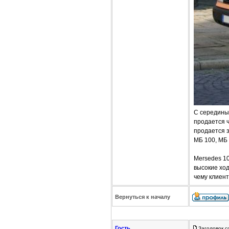
C середины 
продается ч
продается з
МБ 100, МБ 
Mersedes 1
высокие хо
чему клиент
Вернуться к началу
Гость
Заголовок с