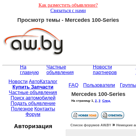
Как разместить объявление?
Связаться с нами
Просмотр темы - Mercedes 100-Series
На
Частные
Новости
главную
объявления
партнеров
Новости
АвтоКаталог
FAQ
Пользователи
Групп
Купить Запчасти
Частные объявления
Mercedes 100-Series
Поиск автомобилей
На страницу
1
,
2
,
3
След.
Подать объявление
Полезное
Контакты
Форум
»
Авторизация
Список форумов АW.BY
Немецкие а