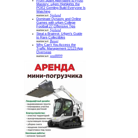
From Spark Alternative to Frost
Mastery: u4gm Highlights the
POE2 Gemling Build Everyone Is
Watching
написал:
Sjolund
Dominate Dynasty and Online
Games with u4gm College
Football 27 Offensive Tips
написал:
Sjolund
Steal a Brainrot: U4gm's Guide
to Rare Collectibles
написал:
Bauer
Why Can’t You Access the
Traffic Management 12123 App
Overseas
написал:
yezi8899