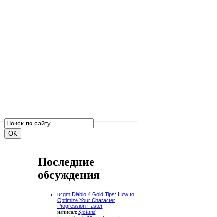
м
Последние
обсуждения
u4gm Diablo 4 Gold Tips: How to
Optimize Your Character
Progression Faster
написал:
Sjolund