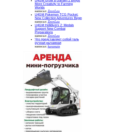
U4GM Grow a Garden 2 Brings
More Creativity to Farming
Worlds
написал:
ZeonLau
U4GM Pokemon TCG Pocket:
New Collection Adventures Begin
написал:
ZeonLau
U4GM Helldivers 2: Medals
Support New Combat
Preparations
написал:
ZeonLau
Что представляет собой таль
ручная рычажная
написал:
karamzin