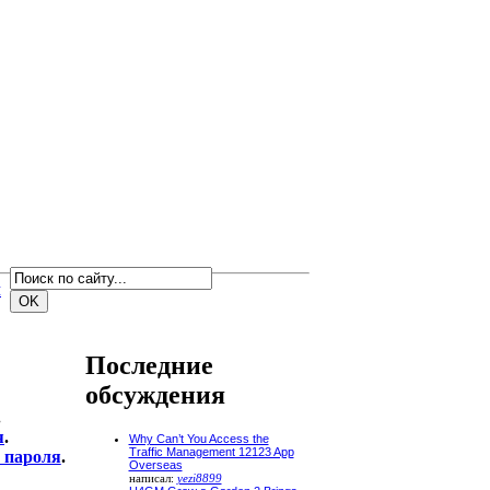
м
Последние
обсуждения
.
я
.
Why Can’t You Access the
Traffic Management 12123 App
 пароля
.
Overseas
написал:
yezi8899