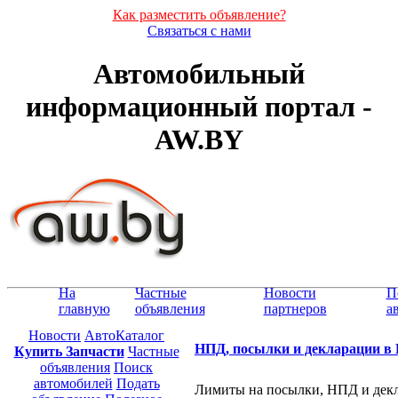
Как разместить объявление?
Связаться с нами
Автомобильный
информационный портал -
AW.BY
На
Частные
Новости
П
главную
объявления
партнеров
а
Новости
АвтоКаталог
НПД, посылки и декларации в Б
Купить Запчасти
Частные
объявления
Поиск
автомобилей
Подать
Лимиты на посылки, НПД и декла