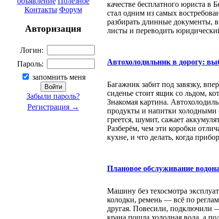
объявление
Полезное
качестве бесплатного юриста в 
Контакты
Форум
стал одним из самых востребова
разбирать длинные документы, в
Авторизация
листы и переводить юридически
Логин:
Автохолодильник в дорогу: вы
Пароль:
запомнить меня
Багажник забит под завязку, впе
сиденье стоит ящик со льдом, ко
Забыли пароль?
Знакомая картина. Автохолодил
Регистрация →
продукты и напитки холодными с
греется, шумит, сажает аккумуля
Разберём, чем эти коробки отлич
кухне, и что делать, когда прибор
Плановое обслуживание водона
Машину без техосмотра эксплуати
колодки, ремень — всё по реглам
другая. Повесили, подключили — 
крана пошла холодная вода, а по