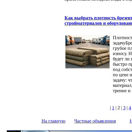
Как выбрать плотность брезен
стройматериалов и оборудован
Плотност
задачуБр
грубое п
износу. 
будет ли
быстро пр
под собс
по цене 
задачу: ч
материал,
трение и
|
1
|
2
|
3
|
4
На главную
Частные объявления
Н