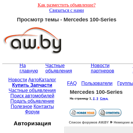
Как разместить объявление?
Связаться с нами
Просмотр темы - Mercedes 100-Series
На
Частные
Новости
главную
объявления
партнеров
Новости
АвтоКаталог
FAQ
Пользователи
Групп
Купить Запчасти
Частные объявления
Mercedes 100-Series
Поиск автомобилей
На страницу
1
,
2
,
3
След.
Подать объявление
Полезное
Контакты
Форум
»
Авторизация
Список форумов АW.BY
Немецкие а