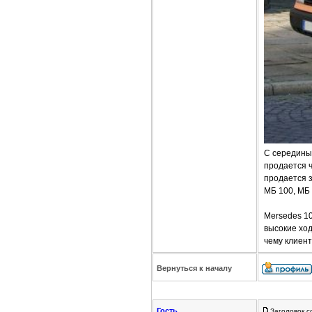
C середины 
продается ч
продается з
МБ 100, МБ 
Mersedes 1
высокие хо
чему клиент
Вернуться к началу
Гость
Заголовок с