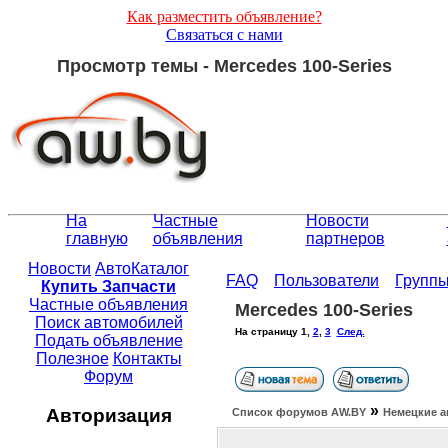
Как разместить объявление?
Связаться с нами
Просмотр темы - Mercedes 100-Series
На
Частные
Новости
главную
объявления
партнеров
Новости
АвтоКаталог
FAQ
Пользователи
Групп
Купить Запчасти
Частные объявления
Mercedes 100-Series
Поиск автомобилей
На страницу
1
,
2
,
3
След.
Подать объявление
Полезное
Контакты
Форум
»
Авторизация
Список форумов АW.BY
Немецкие а