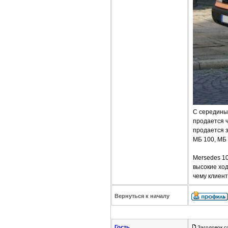
C середины 
продается ч
продается з
МБ 100, МБ 
Mersedes 1
высокие хо
чему клиент
Вернуться к началу
Гость
Заголовок с