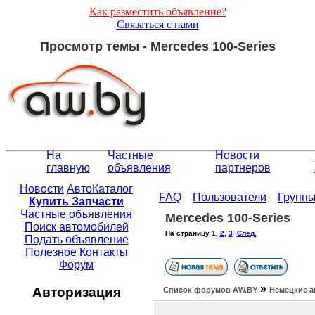
Как разместить объявление?
Связаться с нами
Просмотр темы - Mercedes 100-Series
На
Частные
Новости
главную
объявления
партнеров
Новости
АвтоКаталог
FAQ
Пользователи
Групп
Купить Запчасти
Частные объявления
Mercedes 100-Series
Поиск автомобилей
На страницу
1
,
2
,
3
След.
Подать объявление
Полезное
Контакты
Форум
»
Авторизация
Список форумов АW.BY
Немецкие а