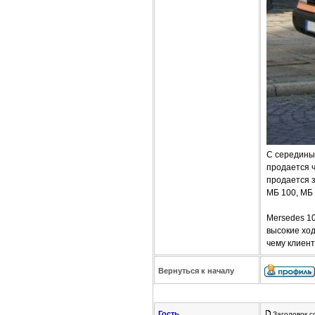
C середины 
продается ч
продается з
МБ 100, МБ 
Mersedes 1
высокие хо
чему клиент
Вернуться к началу
Гость
Заголовок с