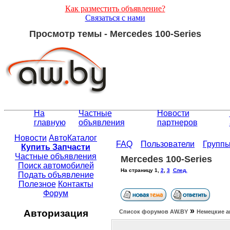
Как разместить объявление?
Связаться с нами
Просмотр темы - Mercedes 100-Series
На
Частные
Новости
главную
объявления
партнеров
Новости
АвтоКаталог
FAQ
Пользователи
Групп
Купить Запчасти
Частные объявления
Mercedes 100-Series
Поиск автомобилей
На страницу
1
,
2
,
3
След.
Подать объявление
Полезное
Контакты
Форум
»
Авторизация
Список форумов АW.BY
Немецкие а