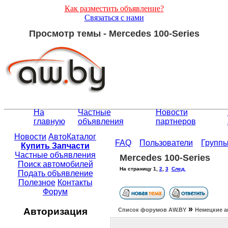
Как разместить объявление?
Связаться с нами
Просмотр темы - Mercedes 100-Series
На
Частные
Новости
главную
объявления
партнеров
Новости
АвтоКаталог
FAQ
Пользователи
Групп
Купить Запчасти
Частные объявления
Mercedes 100-Series
Поиск автомобилей
На страницу
1
,
2
,
3
След.
Подать объявление
Полезное
Контакты
Форум
»
Авторизация
Список форумов АW.BY
Немецкие а