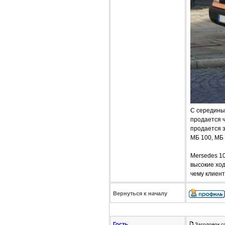
C середины 
продается ч
продается з
МБ 100, МБ 
Mersedes 1
высокие хо
чему клиент
Вернуться к началу
Гость
Заголовок с