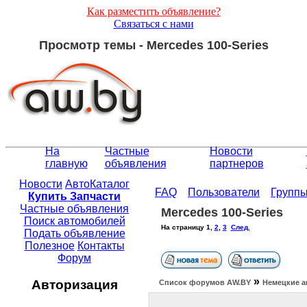
Как разместить объявление?
Связаться с нами
Просмотр темы - Mercedes 100-Series
На
Частные
Новости
главную
объявления
партнеров
Новости
АвтоКаталог
FAQ
Пользователи
Групп
Купить Запчасти
Частные объявления
Mercedes 100-Series
Поиск автомобилей
На страницу
1
,
2
,
3
След.
Подать объявление
Полезное
Контакты
Форум
»
Авторизация
Список форумов АW.BY
Немецкие а