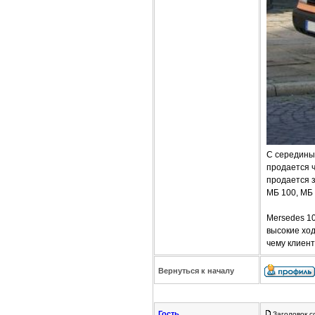
C середины 
продается ч
продается з
МБ 100, МБ 
Mersedes 1
высокие хо
чему клиент
Вернуться к началу
Гость
Заголовок с