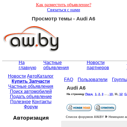
Как разместить объявление?
Связаться с нами
Просмотр темы - Audi A6
На
Частные
Новости
главную
объявления
партнеров
Новости
АвтоКаталог
FAQ
Пользователи
Групп
Купить Запчасти
Частные объявления
Audi A6
Поиск автомобилей
На страницу
Пред.
1
,
2
,
3
... ,
10
,
11
,
12
С
Подать объявление
Полезное
Контакты
Форум
»
Авторизация
Список форумов АW.BY
Немецкие а