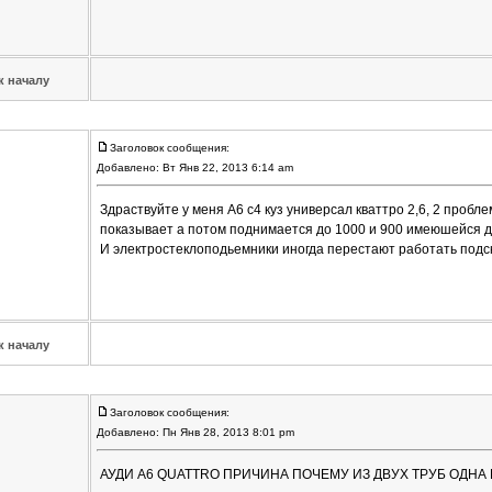
к началу
Заголовок сообщения:
Добавлено: Вт Янв 22, 2013 6:14 am
Здраствуйте у меня А6 с4 куз универсал кваттро 2,6, 2 проб
показывает а потом поднимается до 1000 и 900 имеюшейся д
И электростеклоподьемники иногда перестают работать подск
к началу
Заголовок сообщения:
Добавлено: Пн Янв 28, 2013 8:01 pm
АУДИ А6 QUATTRO ПРИЧИНА ПОЧЕМУ ИЗ ДВУХ ТРУБ ОДНА