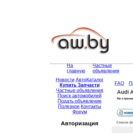
На
Частные
главную
объявления
Новости
АвтоКаталог
FAQ
П
Купить Запчасти
Частные объявления
Audi 
Поиск автомобилей
На страни
Подать объявление
Полезное
Контакты
Форум
Авторизация
Список ф