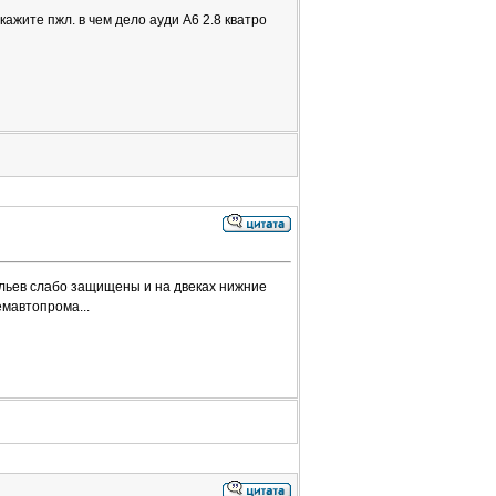
кажите пжл. в чем дело ауди А6 2.8 кватро
ыльев слабо защищены и на двеках нижние
емавтопрома...