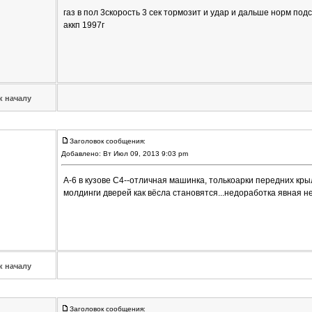
газ в пол 3скорость 3 сек тормозит и удар и дальше норм подс
аккп 1997г
к началу
Заголовок сообщения:
Добавлено: Вт Июл 09, 2013 9:03 pm
А-6 в кузове С4--отличная машинка, толькоарки передних кр
молдинги дверей как вёсла становятся...недоработка явная н
к началу
Заголовок сообщения: