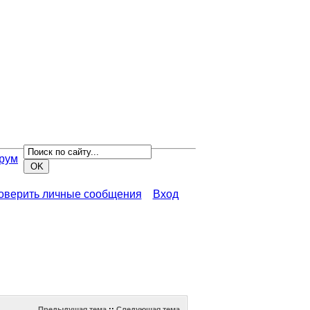
рум
роверить личные сообщения
Вход
Предыдущая тема
::
Следующая тема