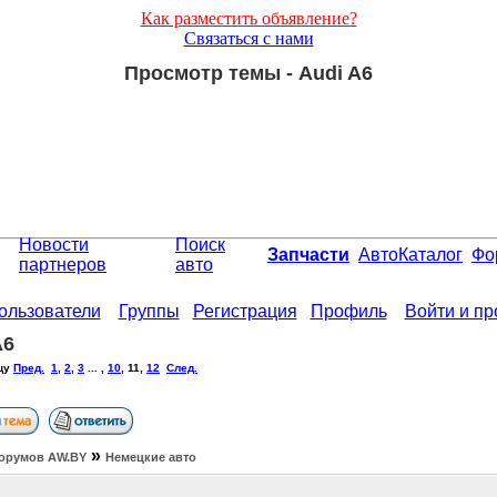
Как разместить объявление?
Связаться с нами
Просмотр темы - Audi A6
Новости
Поиск
Запчасти
АвтоКаталог
Фо
партнеров
авто
ользователи
Группы
Регистрация
Профиль
Войти и п
A6
цу
Пред.
1
,
2
,
3
... ,
10
,
11
,
12
След.
»
орумов АW.BY
Немецкие авто