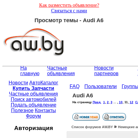
Как разместить объявление?
Связаться с нами
Просмотр темы - Audi A6
На
Частные
Новости
главную
объявления
партнеров
Новости
АвтоКаталог
FAQ
Пользователи
Групп
Купить Запчасти
Частные объявления
Audi A6
Поиск автомобилей
На страницу
Пред.
1
,
2
,
3
... ,
10
,
11
,
12
С
Подать объявление
Полезное
Контакты
Форум
»
Авторизация
Список форумов АW.BY
Немецкие а