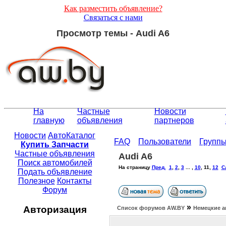
Как разместить объявление?
Связаться с нами
Просмотр темы - Audi A6
На
Частные
Новости
главную
объявления
партнеров
Новости
АвтоКаталог
FAQ
Пользователи
Групп
Купить Запчасти
Частные объявления
Audi A6
Поиск автомобилей
На страницу
Пред.
1
,
2
,
3
... ,
10
,
11
,
12
С
Подать объявление
Полезное
Контакты
Форум
»
Авторизация
Список форумов АW.BY
Немецкие а