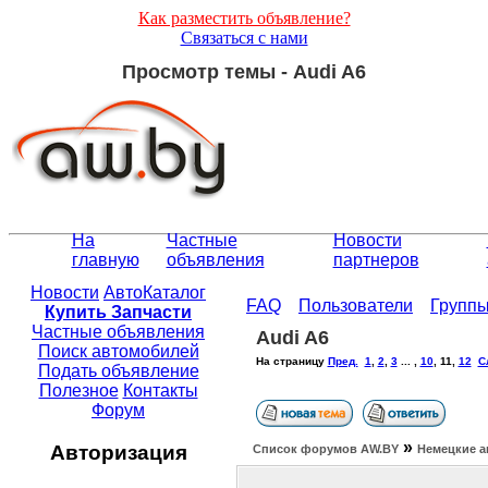
Как разместить объявление?
Связаться с нами
Просмотр темы - Audi A6
На
Частные
Новости
главную
объявления
партнеров
Новости
АвтоКаталог
FAQ
Пользователи
Групп
Купить Запчасти
Частные объявления
Audi A6
Поиск автомобилей
На страницу
Пред.
1
,
2
,
3
... ,
10
,
11
,
12
С
Подать объявление
Полезное
Контакты
Форум
»
Авторизация
Список форумов АW.BY
Немецкие а