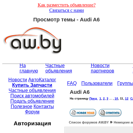
Как разместить объявление?
Связаться с нами
Просмотр темы - Audi A6
На
Частные
Новости
главную
объявления
партнеров
Новости
АвтоКаталог
FAQ
Пользователи
Групп
Купить Запчасти
Частные объявления
Audi A6
Поиск автомобилей
На страницу
Пред.
1
,
2
,
3
... ,
10
,
11
,
12
С
Подать объявление
Полезное
Контакты
Форум
»
Авторизация
Список форумов АW.BY
Немецкие а