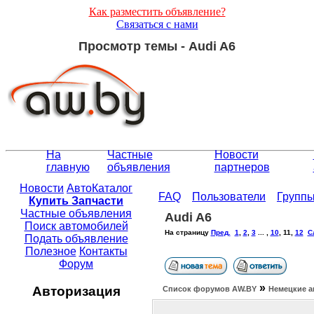
Как разместить объявление?
Связаться с нами
Просмотр темы - Audi A6
На
Частные
Новости
главную
объявления
партнеров
Новости
АвтоКаталог
FAQ
Пользователи
Групп
Купить Запчасти
Частные объявления
Audi A6
Поиск автомобилей
На страницу
Пред.
1
,
2
,
3
... ,
10
,
11
,
12
С
Подать объявление
Полезное
Контакты
Форум
»
Авторизация
Список форумов АW.BY
Немецкие а