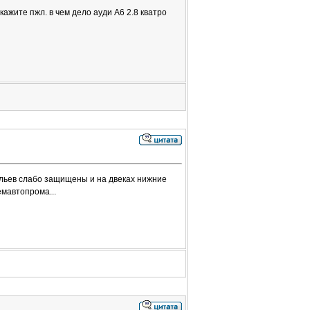
кажите пжл. в чем дело ауди А6 2.8 кватро
ыльев слабо защищены и на двеках нижние
емавтопрома...