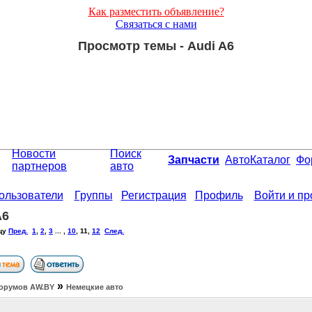
Как разместить объявление?
Связаться с нами
Просмотр темы - Audi A6
Новости
Поиск
Запчасти
АвтоКаталог
Фо
партнеров
авто
ользователи
Группы
Регистрация
Профиль
Войти и п
A6
цу
Пред.
1
,
2
,
3
... ,
10
,
11
,
12
След.
»
орумов АW.BY
Немецкие авто