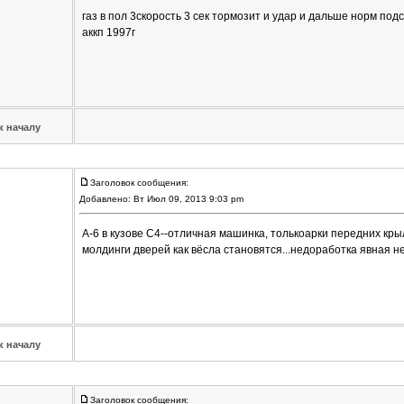
газ в пол 3скорость 3 сек тормозит и удар и дальше норм подс
аккп 1997г
к началу
Заголовок сообщения:
Добавлено: Вт Июл 09, 2013 9:03 pm
А-6 в кузове С4--отличная машинка, толькоарки передних кр
молдинги дверей как вёсла становятся...недоработка явная н
к началу
Заголовок сообщения: