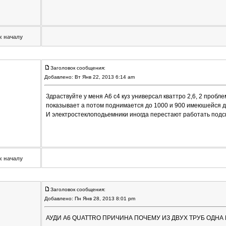
к началу
Заголовок сообщения:
Добавлено: Вт Янв 22, 2013 6:14 am
Здраствуйте у меня А6 с4 куз универсал кваттро 2,6, 2 проб
показывает а потом поднимается до 1000 и 900 имеюшейся д
И электростеклоподьемники иногда перестают работать подск
к началу
Заголовок сообщения:
Добавлено: Пн Янв 28, 2013 8:01 pm
АУДИ А6 QUATTRO ПРИЧИНА ПОЧЕМУ ИЗ ДВУХ ТРУБ ОДНА