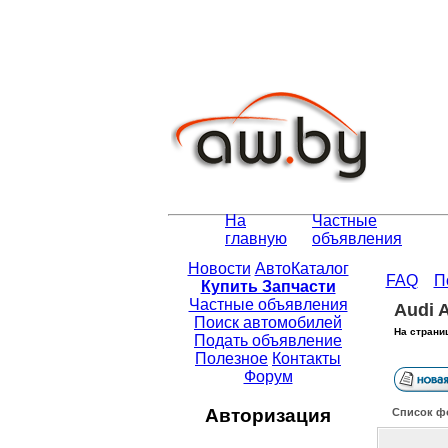
На
Частные
главную
объявления
Новости
АвтоКаталог
FAQ
П
Купить Запчасти
Частные объявления
Audi 
Поиск автомобилей
На страни
Подать объявление
Полезное
Контакты
Форум
Авторизация
Список ф