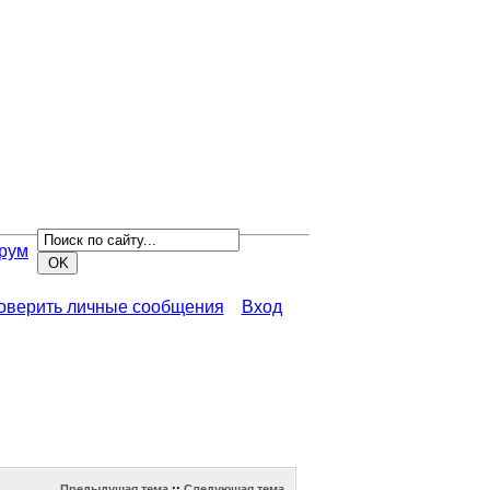
рум
роверить личные сообщения
Вход
Предыдущая тема
::
Следующая тема