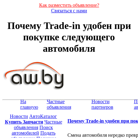
Как разместить объявление?
Связаться с нами
Почему Trade-in удобен при
покупке следующего
автомобиля
На
Частные
Новости
П
главную
объявления
партнеров
а
Новости
АвтоКаталог
Почему Trade-in удобен при п
Купить Запчасти
Частные
объявления
Поиск
автомобилей
Подать
Смена автомобиля нередко превр