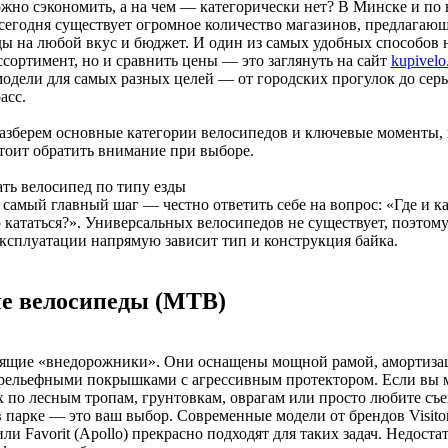
жно сэкономить, а на чем — категорически нет? В Минске и по 
сегодня существует огромное количество магазинов, предлагаю
ы на любой вкус и бюджет. И один из самых удобных способов н
ссортимент, но и сравнить цены — это заглянуть на сайт
kupivelo
одели для самых разных целей — от городских прогулок до сер
асс.
азберем основные категории велосипедов и ключевые моменты, 
тоит обратить внимание при выборе.
ть велосипед по типу езды
самый главный шаг — честно ответить себе на вопрос: «Где и ка
кататься?». Универсальных велосипедов не существует, поэтому
ксплуатации напрямую зависит тип и конструкция байка.
е велосипеды (MTB)
оящие «внедорожники». Они оснащены мощной рамой, амортиз
 рельефными покрышками с агрессивным протектором. Если вы 
х по лесным тропам, грунтовкам, оврагам или просто любите съе
в парке — это ваш выбор. Современные модели от брендов Visitor
ли Favorit (Apollo) прекрасно подходят для таких задач. Недостат