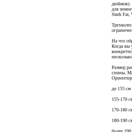
дюймов). 
для зимне
Stark Fat, 
Трехколес
ограниче
На что об
Когда вы 
конкретно
несколько
Размер ра
спины. Ма
Ориентиру
до 155 см
155-170 с
170-180 с
180-190 с
более 190