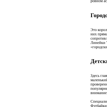
ровном ас
Город
Это корол
них пряма
сопротивл
Линейки V
«городски
Детск
Здесь гла
маленький
проверен
популярн
внимание 
Специали
Фэтбайки 