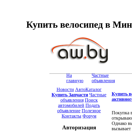
Купить велосипед в Минс
На
Частные
главную
объявления
Новости
АвтоКаталог
Купить ве
Купить Запчасти
Частные
активног
объявления
Поиск
автомобилей
Подать
объявление
Полезное
Покупка в
Контакты
Форум
открывают
Однако вы
Авторизация
вызывает 