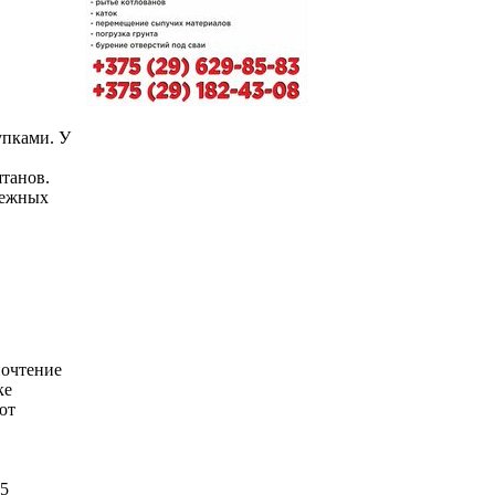
упками. У
штанов.
дежных
почтение
ке
ют
5