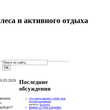
 леса и активного отдыха
м
0.05.2026
Последние
обсуждения
жения.
Что представляет собой таль
ручная рычажная
о
написал:
karamzin
дойдет?
Madden 27 New Gameplay