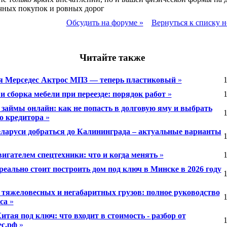
чных покупок и ровных дорог
Обсудить на форуме »
Вернуться к списку н
Читайте также
я Мерседес Актрос МП3 — теперь пластиковый
»
1
и сборка мебели при переезде: порядок работ
»
1
займы онлайн: как не попасть в долговую яму и выбрать
1
о кредитора
»
еларуси добраться до Калининграда – актуальные варианты
1
вигателем спецтехники: что и когда менять
»
1
реально стоит построить дом под ключ в Минске в 2026 году
1
 тяжеловесных и негабаритных грузов: полное руководство
1
са
»
итая под ключ: что входит в стоимость - разбор от
1
ес.рф
»