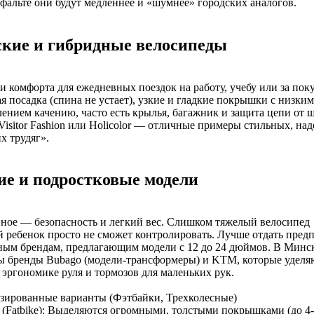
фальте они будут медленнее и «шумнее» городских аналогов.
ские и гибридные велосипеды
и комфорта для ежедневных поездок на работу, учебу или за пок
я посадка (спина не устает), узкие и гладкие покрышки с низким
ением качению, часто есть крылья, багажник и защита цепи от 
isitor Fashion или Holicolor — отличные примеры стильных, на
х трудяг».
ие и подростковые модели
вное — безопасность и легкий вес. Слишком тяжелый велосипед
 ребенок просто не сможет контролировать. Лучше отдать пред
ным брендам, предлагающим модели с 12 до 24 дюймов. В Минс
ы бренды Bubago (модели-трансформеры) и KTM, которые уделя
эргономике руля и тормозов для маленьких рук.
зированные варианты (Фэтбайки, Трехколесные)
(Fatbike): Выделяются огромными, толстыми покрышками (до 4-