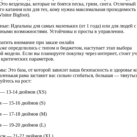
Это вездеходы, которые не боятся песка, грязи, снега. Отличный
го катания или для тех, кому нужна максимальная проходимость
Visitor Bigfoot).
ные: Идеальны для самых маленьких (от 1 года) или для людей с
нными возможностями. Устойчивы и просты в управлении.
ратить внимание при заказе онлайн
уже определились с типом и бюджетом, наступает этап выбора
й модели. Если вы планируете покупку через интернет, стоит у
 критических параметров.
мы: Это база, от которой зависит ваша безопасность и здоровье к
ленькая рама заставит вас сильно сгибаться, большая — тянутьс
йтесь на рост:
 — 13-14 дюймов (XS)
м — 15-16 дюймов (S)
м — 17-18 дюймов (M)
м — 19-20 дюймов (L)
 см — 21-22 дюймов (XL)