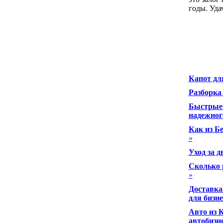
годы. Уда
Капот дл
Разборка 
Быстрые 
надежног
Как из Б
»
Уход за д
Сколько 
»
Доставка
для бизне
Авто из К
автобизн