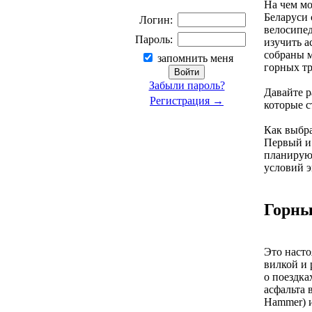
На чем мо
Беларуси 
Логин:
велосипед
Пароль:
изучить а
собраны м
запомнить меня
горных тр
Забыли пароль?
Давайте р
Регистрация →
которые с
Как выбра
Первый и 
планирую 
условий э
Горны
Это наст
вилкой и
о поездка
асфальта 
Hammer) и