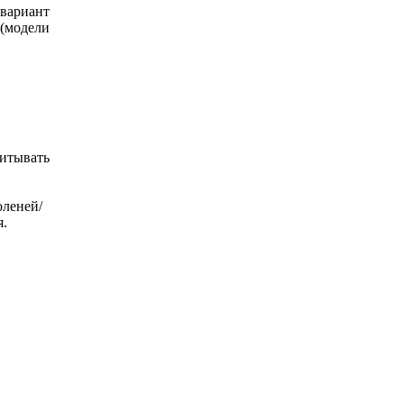
 вариант
 (модели
читывать
оленей/
я.