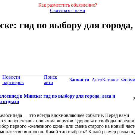
Как разместить объявление?
Связаться с нами
ке: гид по выбору для города,
Новости
Поиск
Запчасти
АвтоКаталог
Фору
партнеров
авто
лосипед в Минске: гид по выбору для города, леса и
2
о отдыха
елосипеда — это всегда вдохновляющее событие. Перед вами
ся перспективы новых маршрутов, здоровья и свободы передви
бор первого «железного коня» или смена старого на новый част
множество вопросов. Какой тип выбрать? Какой размер рамы по