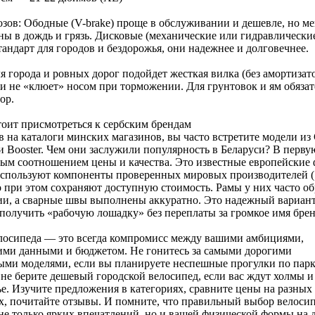
зов: Ободные (V-brake) проще в обслуживании и дешевле, но ме
ы в дождь и грязь. Дисковые (механические или гидравлически
тандарт для городов и бездорожья, они надежнее и долговечнее.
я города и ровных дорог подойдет жесткая вилка (без амортизат
 и не «клюет» носом при торможении. Для грунтовок и ям обязат
ор.
оит присмотреться к сербским брендам
 на каталоги минских магазинов, вы часто встретите модели из
 и Booster. Чем они заслужили популярность в Беларуси? В перву
м соотношением цены и качества. Это известные европейские 
используют компоненты проверенных мировых производителей (
но при этом сохраняют доступную стоимость. Рамы у них часто о
ии, а сварные швы выполнены аккуратно. Это надежный вариант 
 получить «рабочую лошадку» без переплаты за громкое имя брен
лосипеда — это всегда компромисс между вашими амбициями,
ими данными и бюджетом. Не гонитесь за самыми дорогими
ми моделями, если вы планируете неспешные прогулки по парк
 не берите дешевый городской велосипед, если вас ждут холмы и
е. Изучите предложения в категориях, сравните цены на разных
, почитайте отзывы. И помните, что правильный выбор велоси
 не только ярких впечатлений, но и вашей физической формы на 