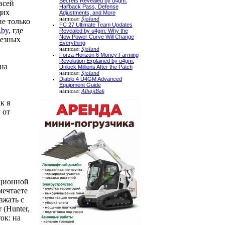
Secrets Revealed by u4gm:
всей
Halfback Pass, Defense
щих
Adjustments, and More
написал:
Sjolund
е только
FC 27 Ultimate Team Updates
.by
, где
Revealed by u4gm: Why the
New Power Curve Will Change
ьезных
Everything
написал:
Sjolund
Forza Horizon 6 Money Farming
Revolution Explained by u4gm:
на
Unlock Millions After the Patch
написал:
Sjolund
Diablo 4 U4GM Advanced
Equipment Guide
написал:
AlhajiBak
к я
 от
ационной
мечтаете
зжать с
 (Hunter,
ок: на