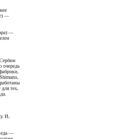
нее
е) —
ора) —
елен
 Сербии
ю очередь
фабрики,
Shimano,
бработаны
для тех,
да.
у. И,
педа —
долгие