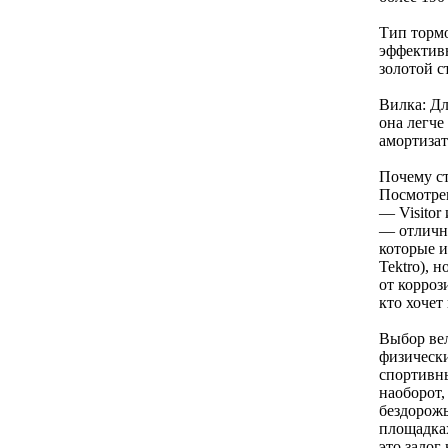
Тип тормо
эффективн
золотой с
Вилка: Дл
она легче
амортизат
Почему ст
Посмотрев
— Visitor
— отличны
которые 
Tektro), 
от корроз
кто хочет
Выбор ве
физическ
спортивны
наоборот,
бездорожь
площадках
это залог