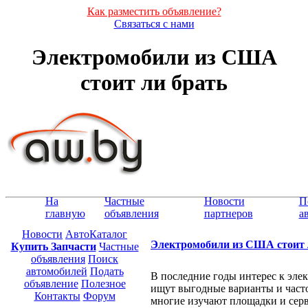
Как разместить объявление?
Связаться с нами
Электромобили из США
стоит ли брать
На
Частные
Новости
П
главную
объявления
партнеров
а
Новости
АвтоКаталог
Электромобили из США стоит 
Купить Запчасти
Частные
объявления
Поиск
автомобилей
Подать
В последние годы интерес к эле
объявление
Полезное
ищут выгодные варианты и част
Контакты
Форум
многие изучают площадки и серв