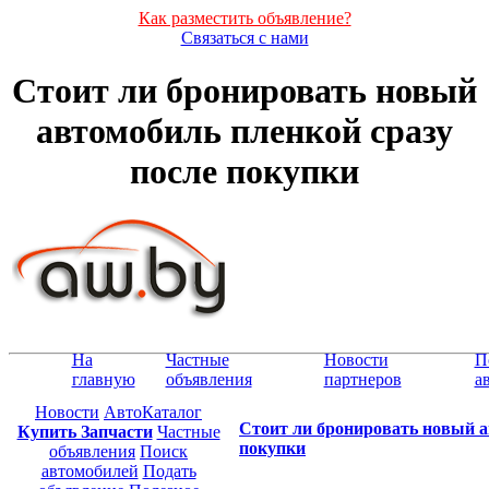
Как разместить объявление?
Связаться с нами
Стоит ли бронировать новый
автомобиль пленкой сразу
после покупки
На
Частные
Новости
П
главную
объявления
партнеров
а
Новости
АвтоКаталог
Стоит ли бронировать новый а
Купить Запчасти
Частные
покупки
объявления
Поиск
автомобилей
Подать