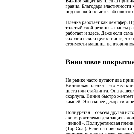
Важно!
Защитная пленка приним
гравия. Благодаря эластичности 
под пленкой остается абсолютно
Пленка работает как демпфер. Пр
толстый слой резины – шансы ра
работает и здесь. Даже если сам
сохранит свою целостность, что
стоимости машины на вторичном
Виниловое покрытие
На рынке часто путают два прин
Виниловая пленка – это жесткий
цвета или стайлинга. Она дешевл
скорлупа. Винил быстро желтеет
камней. Это скорее декоративное
Полиуретан – совсем другая исто
авиастроителями для защиты лоп
«живой». Полиуретановая пленк
(Top Coat). Если на поверхности
достаточно полить кузов горяче