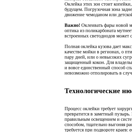
Оклейка этих зон стоит копейки,
будущем. Погрузочная зона задне
движение чемоданом или детской
Важно!
Оклеивать фары новой м
оптика из поликарбоната мутнеет 
встроенных светодиодов может с
Полная оклейка кузова дает мак
качестве мойки в регионах, о пт
пару дней, или о невысоких суг
защищенный кокон. Для владельц
и вовсе единственный способ сп
невозможно отполировать в случ
Технологические ню
Процесс оклейки требует хирур
превратится в заметный пузырь.
правильным освещением и систе
способом, тщательно выгоняя рас
требуется при подвороте краев: е