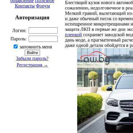
объявление
Полезное
Блестящий кузов нового автомоб
Контакты
Форум
сожалению, недолговечное в реа
Мелкий гравий, вылетающий из-п
Авторизация
и даже обычный песок со времен
испещренное микротрещинами и 
защита ЛКП в первые же дни эк
Логин:
пленкой
сохраняет заводской вид
Пароль:
дань моде, а прагматичный расче
даже одной детали обойдется в 
запомнить меня
Забыли пароль?
Регистрация →