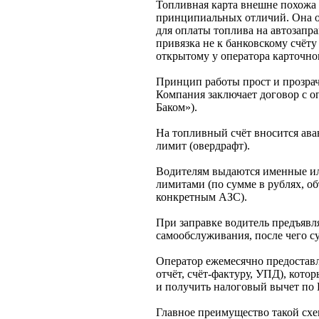
Топливная карта внешне похожа 
принципиальных отличий. Она о
для оплаты топлива на автозапр
привязка не к банковскому счёту
открытому у оператора карточно
Принцип работы прост и прозрач
Компания заключает договор с о
Баком»).
На топливный счёт вносится ав
лимит (овердрафт).
Водителям выдаются именные ил
лимитами (по сумме в рублях, об
конкретным АЗС).
При заправке водитель предъявля
самообслуживания, после чего с
Оператор ежемесячно предостав
отчёт, счёт-фактуру, УПД), кото
и получить налоговый вычет по
Главное преимущество такой сх