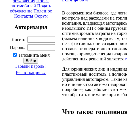
объявления
Поиск
автомобилей
Подать
объявление
Полезное
В современном бизнесе, где лог
Контакты
Форум
контроль над расходами на топл
компания, владеющая автопарком
Авторизация
небольшого ИП с одним грузови
оптимизировать затраты на гор
(выдача наличных водителям, та
Логин:
неэффективны: они создают риск
Пароль:
позволяют оперативно отслежива
помощь приходят специализиров
запомнить меня
действенных решений является
т
Забыли пароль?
Для юридических лиц и индивид
Регистрация →
пластиковый носитель, а полно
управления автопарком. Такие к
но и полностью автоматизироват
подробнее, как работает этот ме
что обратить внимание при выбо
Что такое топливная