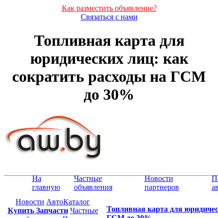
Как разместить объявление?
Связаться с нами
Топливная карта для
юридических лиц: как
сократить расходы на ГСМ
до 30%
На
Частные
Новости
П
главную
объявления
партнеров
а
Новости
АвтоКаталог
Топливная карта для юридичес
Купить Запчасти
Частные
ГСМ до 30%