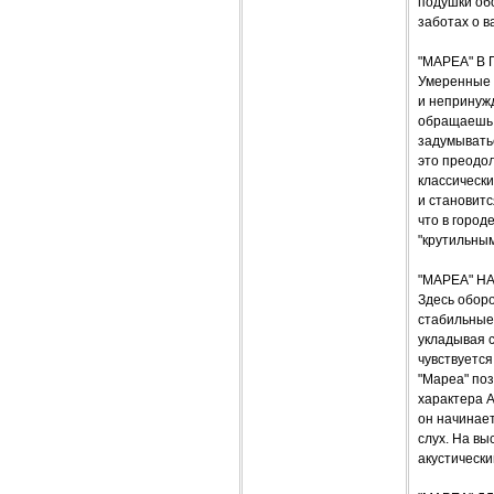
подушки обой
заботах о в
"МАРЕА" В
Умеренные 
и непринуж
обращаешь 
задумыватьс
это преодол
классически
и становит
что в город
"крутильным
"МАРЕА" Н
Здесь оборо
стабильные
укладывая с
чувствуется
"Мареа" поз
характера A
он начинае
слух. На вы
акустическ