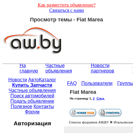
Как разместить объявление?
Связаться с нами
Просмотр темы - Fiat Marea
На
Частные
Новости
главную
объявления
партнеров
Новости
АвтоКаталог
FAQ
Пользователи
Групп
Купить Запчасти
Частные объявления
Fiat Marea
Поиск автомобилей
На страницу
1
,
2
След.
Подать объявление
Полезное
Контакты
Форум
»
Авторизация
Список форумов АW.BY
Итальянски