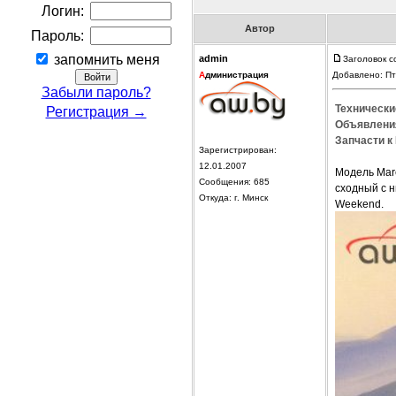
Логин:
Автор
Пароль:
запомнить меня
admin
Заголовок с
А
дминистрация
Добавлено: Пт
Забыли пароль?
Технически
Регистрация →
Объявления
Запчасти к 
Зарегистрирован:
12.01.2007
Модель Mare
Сообщения: 685
сходный с 
Откуда: г. Минск
Weekend.