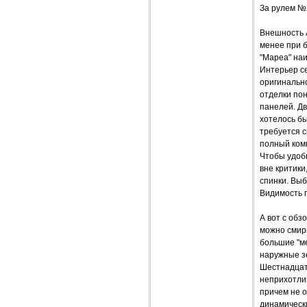
За рулем №
Внешность 
менее при 
"Мареа" наи
Интерьер с
оригинально
отделки по
панелей. Дв
хотелось бы
требуется 
полный ком
Чтобы удобн
вне критики
спинки. Выб
Видимость 
А вот с обз
можно смири
большие "м
наружные зе
Шестнадцат
неприхотлив
причем не о
динамическ