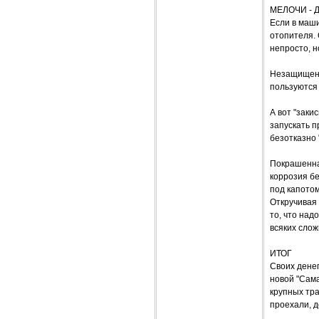
МЕЛОЧИ -
Если в маши
отопителя. 
непросто, н
Незащищенн
пользуются 
А вот "заки
запускать п
безотказно 
Покрашенная
коррозия бе
под капотом
Откручивая 
то, что над
всяких слож
ИТОГ
Своих дене
новой "Сам
крупных тра
проехали, д