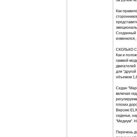
За рулем №
Как правило
сторонников
представите
эмоциональ
Созданный в
изменился, 
СКОЛЬКО 
Как и поло
гаммой моди
двигателей 
для "друго
объемом 1,6
Седан "Маре
включая ги
регулируемы
плохих доро
Версию ELX
сиденье, н
"Медиум". Н
Перечень д