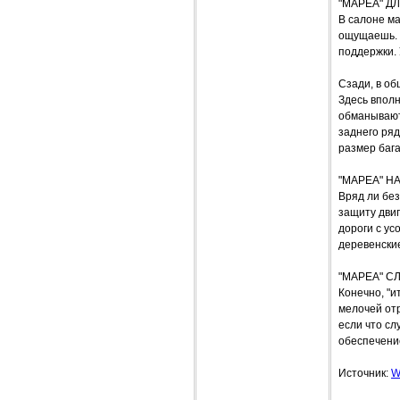
"МАРЕА" Д
В салоне м
ощущаешь. 
поддержки.
Сзади, в об
Здесь впол
обманывают
заднего ря
размер баг
"МАРЕА" Н
Вряд ли бе
защиту двиг
дороги с у
деревенские
"МАРЕА" 
Конечно, "и
мелочей отр
если что сл
обеспечение
Источник:
W