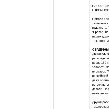
НАРОДНЫЙ
СКРОМНОС
Немало рос
заметные в
вздохнуть: 
"Брава" - н
наших дорог
техцентр "И
СЕРДЕЧНЫ
Двигатели Ф
распределен
после 150 т
запороть мо
иномарок. Т
российской 
даже оригин
встречаются
детали. Поэ
изношенный
Другая росс
токопроводя