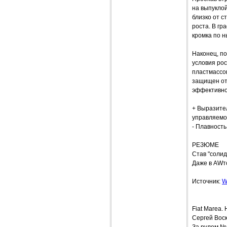
на выпукло
близко от с
роста. В гр
кромка по 
Наконец, по
условия рос
пластмассов
защищен от 
эффективнос
+ Выразите
управляемос
- Плавность
РЕЗЮМЕ
Став "солид
Даже в AWт
Источник:
W
Fiat Mare
Сергей Вос