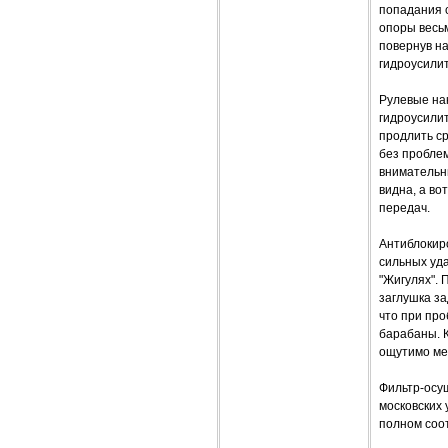
попадания 
опоры весьм
повернув на
гидроусилит
Рулевые нак
гидроусилит
продлить с
без проблем
внимательн
видна, а во
передач.
Антиблокиро
сильных уда
"Жигулях". 
заглушка за
что при про
барабаны. К
ощутимо ме
Фильтр-осу
московских 
полном соот