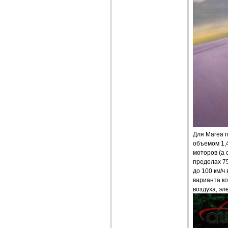
Для Marea п
объемом 1,4
моторов (а 
пределах 7
до 100 км/ч
варианта к
воздуха, эл