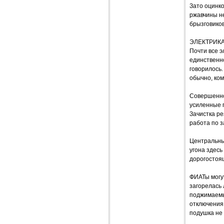
Зато оцинко
ржавчины не
брызговиков
ЭЛЕКТРИКА
Почти все э
единственн
говорилось.
обычно, ком
Совершенно
усиленные г
Зачистка ре
работа по за
Центральны
угона здесь
дорогостоя
ФИАТы могу
загорелась 
поджимаемы
отключения 
подушка не 