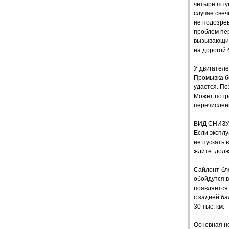
четыре штук
случае свеч
не подозрев
проблем пер
вызывающих
на дорогой 
У двигателе
Промывка бе
удастся. По
Может потре
перечисленн
ВИД СНИЗ
Если эксплу
не пускать 
ждите: дол
Сайлент-бло
обойдутся в
появляется 
с задней ба
30 тыс. км.
Основная н