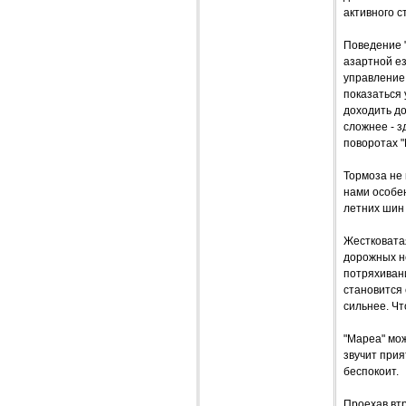
активного с
Поведение "
азартной ез
управление
показаться 
доходить до
сложнее - з
поворотах "
Тормоза не
нами особе
летних шин 
Жестковатая
дорожных не
потряхиван
становится
сильнее. Чт
"Мареа" мож
звучит прия
беспокоит.
Проехав втр