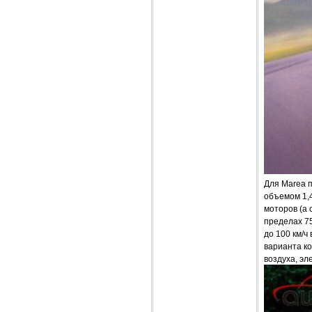
Для Marea п
объемом 1,4
моторов (а 
пределах 7
до 100 км/ч
варианта к
воздуха, эл