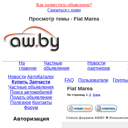
Как разместить объявление?
Связаться с нами
Просмотр темы - Fiat Marea
На
Частные
Новости
главную
объявления
партнеров
Новости
АвтоКаталог
FAQ
Пользователи
Групп
Купить Запчасти
Частные объявления
Fiat Marea
Поиск автомобилей
На страницу
1
,
2
След.
Подать объявление
Полезное
Контакты
Форум
»
Авторизация
Список форумов АW.BY
Итальянски