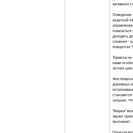
активного с
Поведение "
азартной ез
управление
показаться 
доходить до
сложнее - з
поворотах "
Тормоза не
нами особе
летних шин 
Жестковатая
дорожных не
потряхиван
становится
сильнее. Чт
"Мареа" мож
звучит прия
беспокоит.
Проехав втр