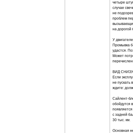
четыре штук
случае свеч
не подозрев
проблем пер
вызывающих
на дорогой 
У двигателе
Промывка бе
удастся. По
Может потре
перечисленн
ВИД СНИЗ
Если эксплу
не пускать 
ждите: дол
Сайлент-бло
обойдутся в
появляется 
с задней ба
30 тыс. км.
Основная н