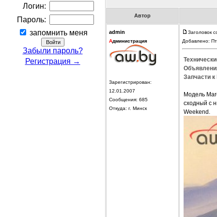
Логин:
Автор
Пароль:
запомнить меня
admin
Заголовок с
А
дминистрация
Добавлено: Пт
Забыли пароль?
Технически
Регистрация →
Объявления
Запчасти к 
Зарегистрирован:
12.01.2007
Модель Mare
Сообщения: 685
сходный с 
Откуда: г. Минск
Weekend.