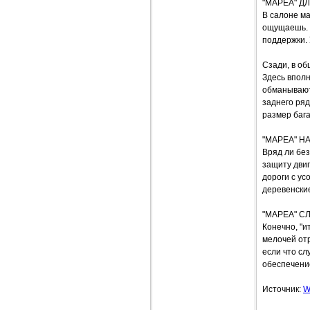
"МАРЕА" Д
В салоне м
ощущаешь. 
поддержки.
Сзади, в об
Здесь впол
обманывают
заднего ря
размер баг
"МАРЕА" Н
Вряд ли бе
защиту двиг
дороги с у
деревенские
"МАРЕА" 
Конечно, "и
мелочей отр
если что сл
обеспечение
Источник:
W