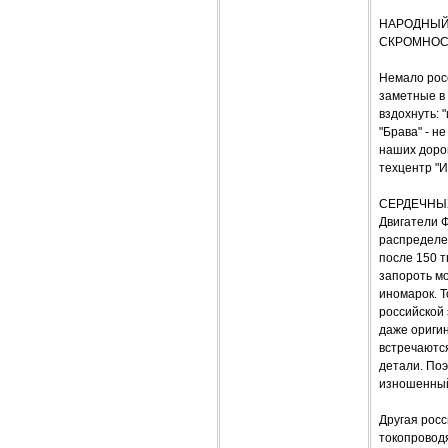
НАРОДНЫЙ
СКРОМНОС
Немало рос
заметные в
вздохнуть: 
"Брава" - н
наших дорог
техцентр "И
СЕРДЕЧНЫ
Двигатели Ф
распределен
после 150 т
запороть мо
иномарок. Т
российской 
даже оригин
встречаются
детали. Поэ
изношенный
Другая росс
токопроводя