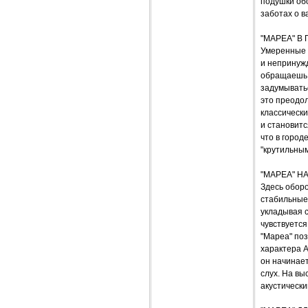
подушки обой
заботах о в
"МАРЕА" В
Умеренные 
и непринуж
обращаешь 
задумыватьс
это преодол
классически
и становит
что в город
"крутильным
"МАРЕА" Н
Здесь оборо
стабильные
укладывая с
чувствуется
"Мареа" поз
характера A
он начинае
слух. На вы
акустическ