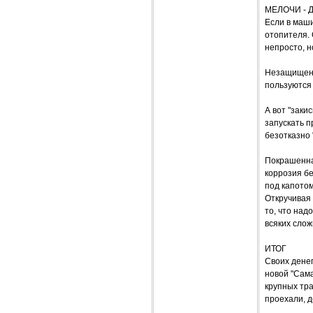
МЕЛОЧИ -
Если в маши
отопителя. 
непросто, н
Незащищенн
пользуются 
А вот "заки
запускать п
безотказно 
Покрашенная
коррозия бе
под капотом
Откручивая 
то, что над
всяких слож
ИТОГ
Своих дене
новой "Сам
крупных тра
проехали, д