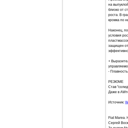
на выпукло
близко от с
роста. В гр
кромка по 
Наконец, по
условия рос
пластмассов
защищен от 
эффективнос
+ Выразите
управляемос
- Плавность
РЕЗЮМЕ
Став "солид
Даже в AWт
Источник:
W
Fiat Mare
Сергей Вос