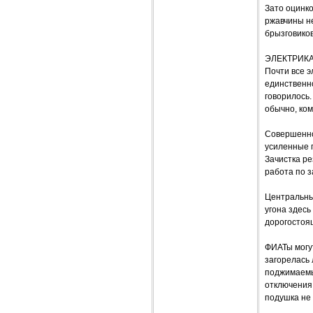
Зато оцинко
ржавчины не
брызговиков
ЭЛЕКТРИКА
Почти все э
единственн
говорилось.
обычно, ком
Совершенно
усиленные г
Зачистка ре
работа по за
Центральны
угона здесь
дорогостоя
ФИАТы могу
загорелась 
поджимаемы
отключения 
подушка не 