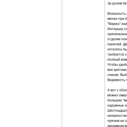
За рулем №
Внешность 
менее при 
"Мареа" наи
Интерьер с
оригинально
отделки по
панелей. Дв
хотелось бы
требуется 
полный ком
Чтобы удобн
вне критики
спинки. Выб
Видимость 
А вот с обз
можно смири
большие "м
наружные зе
Шестнадцат
неприхотлив
причем не о
динамическ