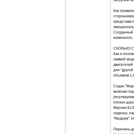
За рулем №
Как правило
сторонников
представите
эмоциональ
Созданный в
изменился, 
СКОЛЬКО 
Как и поло
гаммой моди
двигателей 
для "друго
объемом 1,6
Седан "Маре
включая ги
регулируемы
плохих доро
Версию ELX
сиденье, н
"Медиум". Н
Перечень д