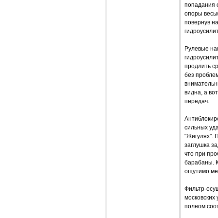
попадания 
опоры весьм
повернув на
гидроусилит
Рулевые нак
гидроусилит
продлить с
без проблем
внимательн
видна, а во
передач.
Антиблокиро
сильных уда
"Жигулях". 
заглушка за
что при про
барабаны. К
ощутимо ме
Фильтр-осу
московских 
полном соот