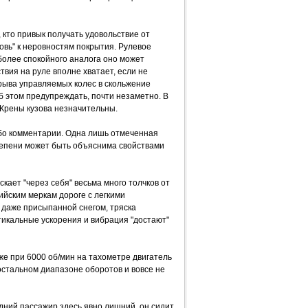
 кто привык получать удовольствие от
бовь" к неровностям покрытия. Рулевое
более спокойного аналога оно может
твия на руле вполне хватает, если не
рыва управляемых колес в скольжение
б этом предупреждать, почти незаметно. В
 Крены кузова незначительны.
бо комментарии. Одна лишь отмеченная
тепени может быть объяснима свойствами
кает "через себя" весьма много толчков от
йским меркам дороге с легкими
 даже присыпанной снегом, тряска
икальные ускорения и вибрация "достают"
е при 6000 об/мин на тахометре двигатель
остальном диапазоне оборотов и вовсе не
дний пассажир здесь явно лишний, он сидит