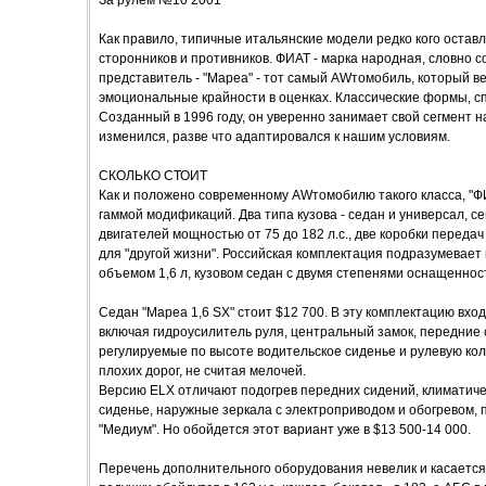
За рулем №10 2001
Как правило, типичные итальянские модели редко кого остав
сторонников и противников. ФИАТ - марка народная, словно 
представитель - "Мареа" - тот самый AWтомобиль, который в
эмоциональные крайности в оценках. Классические формы, с
Созданный в 1996 году, он уверенно занимает свой сегмент н
изменился, разве что адаптировался к нашим условиям.
СКОЛЬКО СТОИТ
Как и положено современному AWтомобилю такого класса, "
гаммой модификаций. Два типа кузова - седан и универсал, 
двигателей мощностью от 75 до 182 л.с., две коробки передач
для "другой жизни". Российская комплектация подразумевае
объемом 1,6 л, кузовом седан с двумя степенями оснащеннос
Седан "Мареа 1,6 SX" стоит $12 700. В эту комплектацию вхо
включая гидроусилитель руля, центральный замок, передние
регулируемые по высоте водительское сиденье и рулевую коло
плохих дорог, не считая мелочей.
Версию ELX отличают подогрев передних сидений, климатиче
сиденье, наружные зеркала с электроприводом и обогревом,
"Медиум". Но обойдется этот вариант уже в $13 500-14 000.
Перечень дополнительного оборудования невелик и касается