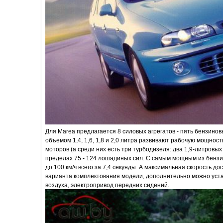
Для Marea предлагается 8 силовых агрегатов - пять бензино
объемом 1,4, 1,6, 1,8 и 2,0 литра развивают рабочую мощност
моторов (а среди них есть три турбодизеля: два 1,9-литровых
пределах 75 - 124 лошадиных сил. С самым мощным из бензи
до 100 км/ч всего за 7,4 секунды. А максимальная скорость до
варианта комплектования модели, дополнительно можно уст
воздуха, электропривод передних сидений.