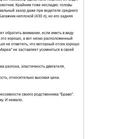
окотник. Крайним тоже несладко: головы
имальный зазор даже при водителе среднего
Багажник неплохой (430 л), но его задняя
ет обратить внимание, если иметь в виду
 это хорошо, а вот низко расположенный
зя не отметить, что моторный отсек хорошо
Мареа" не заставляет усомниться в своей
а разгона, эластичность двигателя,
ость, относительно высокая цена.
ессивности своего родственника "Браво".
у. И немало.