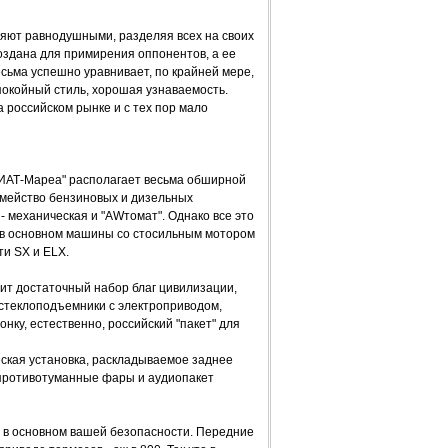
ляют равнодушными, разделяя всех на своих
создана для примирения оппонентов, а ее
есьма успешно уравнивает, по крайней мере,
покойный стиль, хорошая узнаваемость.
а российском рынке и с тех пор мало
ФИАТ-Мареа" располагает весьма обширной
семейство бензиновых и дизельных
 - механическая и "AWтомат". Однако все это
т в основном машины со стосильным мотором
ти SX и ELX.
дит достаточный набор благ цивилизации,
 стеклоподъемники с электроприводом,
нку, естественно, российский "пакет" для
ская установка, раскладываемое заднее
 противотуманные фары и аудиопакет
 в основном вашей безопасности. Передние