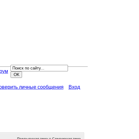
рум
роверить личные сообщения
Вход
Предыдущая тема
::
Следующая тема