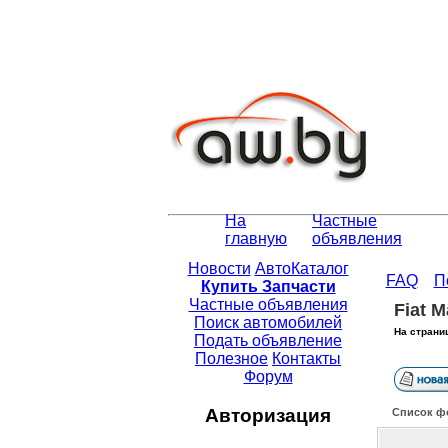
На
Частные
главную
объявления
Новости
АвтоКаталог
FAQ
П
Купить Запчасти
Частные объявления
Fiat M
Поиск автомобилей
На страни
Подать объявление
Полезное
Контакты
Форум
Авторизация
Список ф