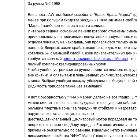
За рулем №2 1998
Внешность AWтомобилей семейства "Браво-Брава-Мареа" труд
менее при большом сходстве каждый из ФИАТов имеет свой 
"Мареа" наиболее консервативен и солиден.
Интерьер седана, основные панели которого отмечены смел
оригинальность, не производит впечатления надуманного и н
отделки поначалу не находишь, они проявляются только на 
панелей. Дверные замки срабатывают с солидным мягким звук
хотелось бы с меньшей силой. Сезон привлекательных цен и с
требуется срочный
ремонт выхлопной системы в Москве
, то
полный комплекс квалифицированных услуг!
Чтобы удобно устроиться за рулем, придется немного потруди
вне критики, а опять-таки в повышенных усилиях, требуемых
спинки. Выбрав удобную посадку, убеждаемся в безупречной д
Видимость приборов также без замечаний.
А вот с обзорностью у "ФИАТ-Мареа" далеко не все гладко. С т
можно смириться - из-за этого ухудшается ощущение габарита
большие "мертвые зоны" за передними стойками и недостато
наружные зеркала - это уже серьезно.
Шестнадцатиклапанный 1,8-литровый мотор порадовал не тол
неприхотливостью к подбору передач. Его эластичность позвол
причем не обязательно по равнине. Идеально четко включают
динамические свойства "ФИАТ-Мареа" вполне удовлетворят 