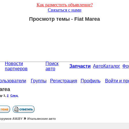
Как разместить объявление?
Связаться с нами
Просмотр темы - Fiat Marea
Новости
Поиск
Запчасти
АвтоКаталог
Фо
партнеров
авто
ользователи
Группы
Регистрация
Профиль
Войти и п
area
цу
1
,
2
След.
»
орумов АW.BY
Итальянские авто