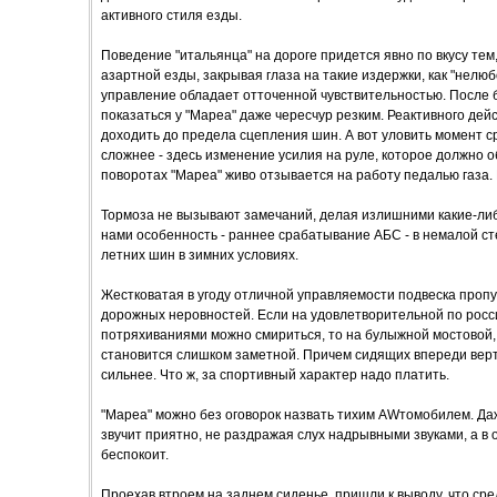
активного стиля езды.
Поведение "итальянца" на дороге придется явно по вкусу тем,
азартной езды, закрывая глаза на такие издержки, как "нелю
управление обладает отточенной чувствительностью. После 
показаться у "Мареа" даже чересчур резким. Реактивного дейс
доходить до предела сцепления шин. А вот уловить момент с
сложнее - здесь изменение усилия на руле, которое должно о
поворотах "Мареа" живо отзывается на работу педалью газа.
Тормоза не вызывают замечаний, делая излишними какие-ли
нами особенность - раннее срабатывание АБС - в немалой с
летних шин в зимних условиях.
Жестковатая в угоду отличной управляемости подвеска пропус
дорожных неровностей. Если на удовлетворительной по росси
потряхиваниями можно смириться, то на булыжной мостовой,
становится слишком заметной. Причем сидящих впереди верт
сильнее. Что ж, за спортивный характер надо платить.
"Мареа" можно без оговорок назвать тихим AWтомобилем. Даж
звучит приятно, не раздражая слух надрывными звуками, а в 
беспокоит.
Проехав втроем на заднем сиденье, пришли к выводу, что сре