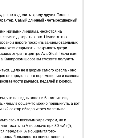
но не выделить в ряду других. Тем не
характер. Самый длинный - четырехдверный
ыми кривыми линиями, несмотря на
авязчиво декоративного. Недостатков
неровной дороге поскрипыванием отдельных
ом, хотя открывать - закрывать двери
кидок открыт в центре AvtoGlush! Если вам
 на Каширском шоссе вы сможете получить
ться. Дело не в форме самого кресла - оно
 для его продольного перемещения и наклона
осягаемости рычагов, педалей и кнопок.
ем, что не видны капот и багажник, еще
, к чему в общем-то можно привыкнуть, а вот
чный сектор обзора через маленькие
ько своим веселым характером, но и
яет ехать на V передаче при 30 км/ч (!),
ся передачи. А в общем тягово-
запросы большинства приверженцев