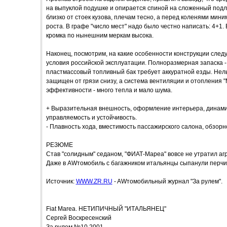
на выпуклой подушке и опирается спиной на сложенный подл
близко от стоек кузова, плечам тесно, а перед коленями мин
роста. В графе "число мест" надо было честно написать: 4+1. 
кромка по нынешним меркам высока.
Наконец, посмотрим, на какие особенности конструкции следу
условия российской эксплуатации. Полноразмерная запаска -
пластмассовый топливный бак требует аккуратной езды. Нель
защищен от грязи снизу, а система вентиляции и отопления "
эффективности - много тепла и мало шума.
+ Выразительная внешность, оформление интерьера, динамик
управляемость и устойчивость.
- Плавность хода, вместимость пассажирского салона, обзорн
РЕЗЮМЕ
Став "солидным" седаном, "ФИАТ-Мареа" вовсе не утратил агр
Даже в AWтомобиль с багажником итальянцы сыпанули перчик
Источник:
WWW.ZR.RU
- AWтомобильный журнал "За рулем".
Fiat Marea. НЕТИПИЧНЫЙ "ИТАЛЬЯНЕЦ"
Сергей Воскресенский