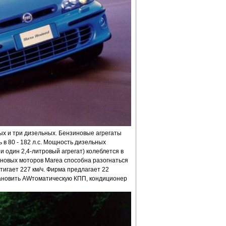
вых и три дизельных. Бензиновые агрегаты
ь в 80 - 182 л.с. Мощность дизельных
 и один 2,4-литровый агрегат) колеблется в
новых моторов Marea способна разогнаться
стигает 227 км/ч. Фирма предлагает 22
ановить AWтоматическую КПП, кондиционер