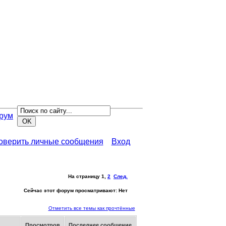
рум
роверить личные сообщения
Вход
На страницу
1
,
2
След.
Сейчас этот форум просматривают: Нет
Отметить все темы как прочтённые
р
Просмотров
Последнее сообщение