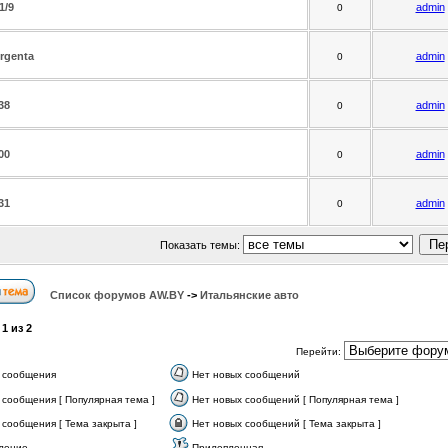
1/9
admin
0
Argenta
admin
0
38
admin
0
00
admin
0
31
admin
0
Показать темы:
Список форумов АW.BY
->
Итальянские авто
а
1
из
2
Перейти:
 сообщения
Нет новых сообщений
 сообщения [ Популярная тема ]
Нет новых сообщений [ Популярная тема ]
сообщения [ Тема закрыта ]
Нет новых сообщений [ Тема закрыта ]
ление
Прилепленная