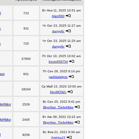
Вт Ноя 11, 2025 10:51 am
0
723
Alam560
Чт Окт 23, 2025 11:27 am
c
811
dangy6c
Чт Окт 23, 2025 11:25 am
c
725
dangy6c
Пт Окт 10, 2025 10:02 am
37950
Kevin658754
Пт Сен 26, 2025 6:14 pm
gun
931
yashkatsigun
Ср Май 15, 2024 10:00 am
18244
DenMONZc
Вс Сен 25, 2022 9:41 pm
4eHbko
2529
BkycHoe_TIe4eHbko
Вт Авг 09, 2022 10:22 am
4eHbko
2445
BkycHoe_TIe4eHbko
Вс Фев 21, 2021 9:34 am
Л
9259
Arishka22