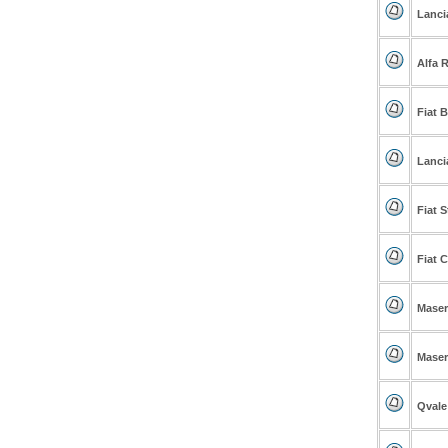
Lanci
Alfa 
Fiat 
Lanci
Fiat S
Fiat 
Maser
Maser
Qvale