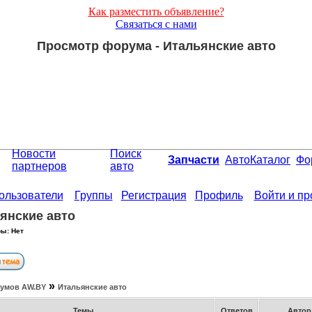
Как разместить объявление?
Связаться с нами
Просмотр форума - Итальянские авто
Новости
Поиск
Запчасти
АвтоКаталог
Фо
партнеров
авто
ользователи
Группы
Регистрация
Профиль
Войти и п
янские авто
ы: Нет
»
умов АW.BY
Итальянские авто
Темы
Ответов
Авто