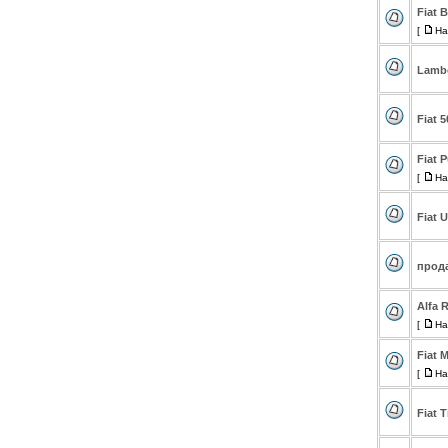
Fiat 
[
На
Lambo
Fiat 5
Fiat 
[
На
Fiat 
прода
Alfa 
[
На
Fiat 
[
На
Fiat T