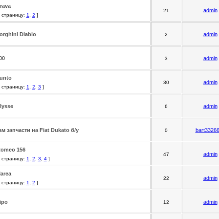
Brava
admin
21
 страницу:
1
,
2
]
rghini Diablo
admin
2
00
admin
3
Punto
admin
30
 страницу:
1
,
2
,
3
]
Ulysse
admin
6
м запчасти на Fiat Dukato б/у
bart3326
0
Romeo 156
admin
47
 страницу:
1
,
2
,
3
,
4
]
Marea
admin
22
 страницу:
1
,
2
]
ipo
admin
12