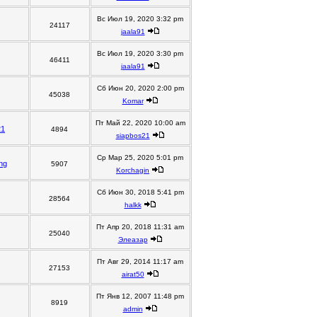
Вс Июл 19, 2020 3:32 pm
24117
jaala91
Вс Июл 19, 2020 3:30 pm
46411
jaala91
Сб Июн 20, 2020 2:00 pm
45038
Komar
Пт Май 22, 2020 10:00 am
21
4894
siapbos21
Ср Мар 25, 2020 5:01 pm
ng
5907
Korchagin
Сб Июн 30, 2018 5:41 pm
28564
halkk
Пт Апр 20, 2018 11:31 am
25040
Элеазар
Пт Авг 29, 2014 11:17 am
27153
airat50
Пт Янв 12, 2007 11:48 pm
8919
admin