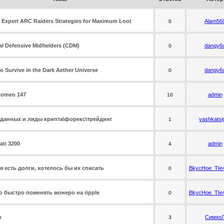
Expert ARC Raiders Strategies for Maximum Loot
Alam56
0
al Defensive Midfielders (CDM)
dangy6
0
o Survive in the Dark Aether Universe
dangy6
0
Romeo 147
admin
10
данных и лиды крипта\форекс\трейдинг
yashkatsi
1
ati 3200
admin
4
я есть долги, хотелось бы их списать
BkycHoe_TIe
0
 быстро поменять монеро на ripple
BkycHoe_TIe
0
х
Симко
3