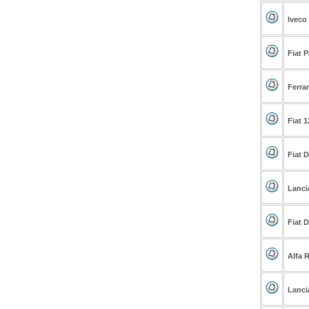
Iveco 
Fiat 
Ferrar
Fiat 1
Fiat 
Lanci
Fiat 
Alfa 
Lanci