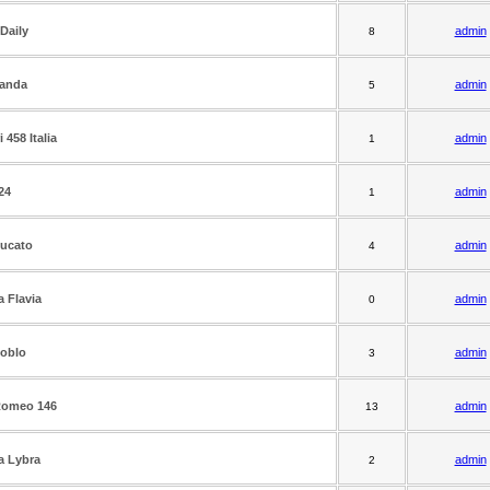
Daily
admin
8
Panda
admin
5
i 458 Italia
admin
1
24
admin
1
Ducato
admin
4
a Flavia
admin
0
Doblo
admin
3
Romeo 146
admin
13
a Lybra
admin
2