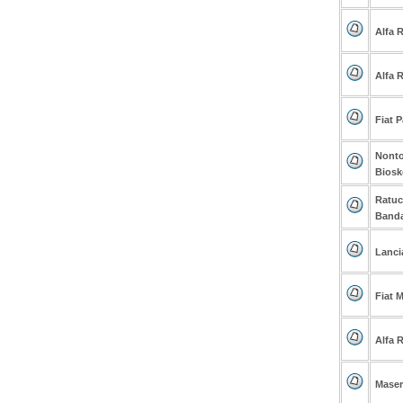
Alfa 
Alfa 
Fiat P
Nonto
Biosk
Ratuc
Band
Lanci
Fiat M
Alfa 
Maser