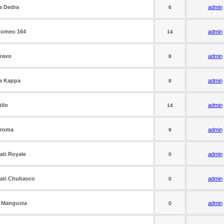
a Dedra
admin
6
Romeo 164
admin
14
Bravo
admin
8
a Kappa
admin
8
tilo
admin
14
Croma
admin
9
ati Royale
admin
0
ati Chubasco
admin
0
 Mangusta
admin
0