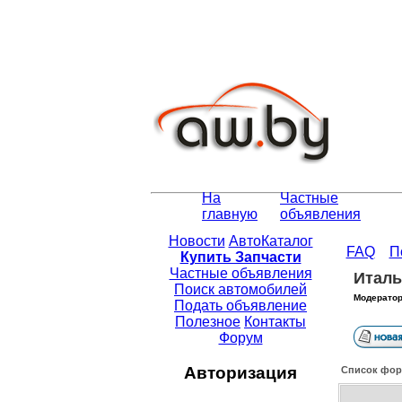
На
Частные
главную
объявления
Новости
АвтоКаталог
FAQ
П
Купить Запчасти
Частные объявления
Италь
Поиск автомобилей
Модератор
Подать объявление
Полезное
Контакты
Форум
Авторизация
Список фор