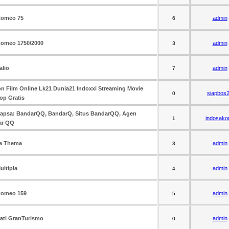
Romeo 75
admin
6
Romeo 1750/2000
admin
3
alio
admin
7
n Film Online Lk21 Dunia21 Indoxxi Streaming Movie
siapbos
0
op Gratis
apsa: BandarQQ, BandarQ, Situs BandarQQ, Agen
indosako
1
ar QQ
a Thema
admin
3
ultipla
admin
4
Romeo 159
admin
5
ati GranTurismo
admin
0