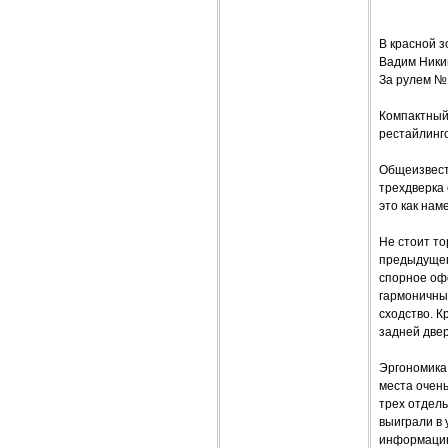
В красной з
Вадим Ник
За рулем №
Компактный 
рестайлинг
Общеизвестн
трехдверка 
это как нам
Не стоит т
предыдущег
спорное оф
гармоничны
сходство. К
задней две
Эргономика,
места очен
трех отдель
выиграли в 
информацию