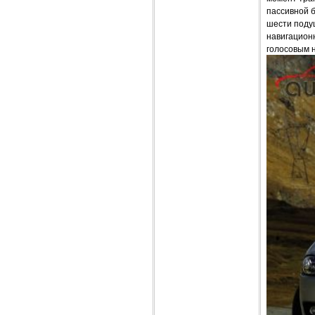
пассивной 
шести подуш
навигацион
голосовым 