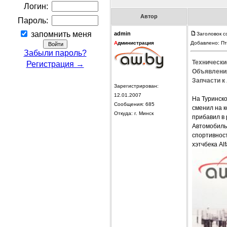
Логин:
Автор
Пароль:
запомнить меня
admin
Заголовок с
А
дминистрация
Добавлено: Пт
Забыли пароль?
Технически
Регистрация →
Объявления
Запчасти к 
Зарегистрирован:
12.01.2007
На Туринск
Сообщения: 685
сменил на к
Откуда: г. Минск
прибавил в 
Автомобиль
спортивност
хэтчбека Al