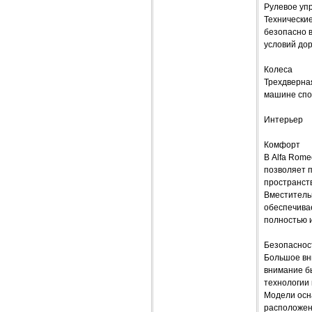
Рулевое уп
Технически
безопасно в
условий дор
Колеса
Трехдверная
машине спор
Интерьер
Комфорт
В Alfa Rom
позволяет 
пространств
Вместительн
обеспечивае
полностью и
Безопаснос
Большое вн
внимание б
технологии 
Модели осн
расположены