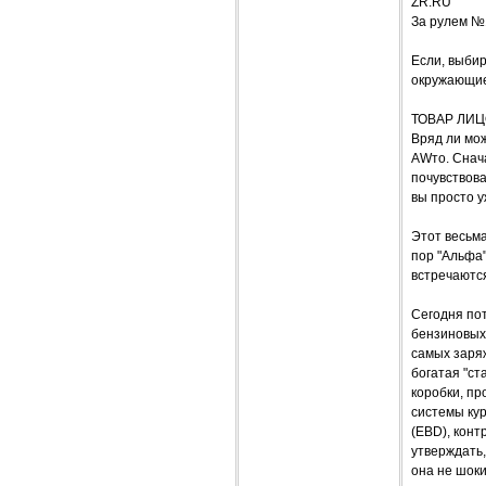
ZR.RU
За рулем №
Если, выбир
окружающие,
ТОВАР ЛИ
Вряд ли мо
AWто. Снач
почувствова
вы просто у
Этот весьма
пор "Альфа"
встречаютс
Сегодня по
бензиновых 
самых заряж
богатая "ст
коробки, пр
системы кур
(EBD), конт
утверждать,
она не шоки