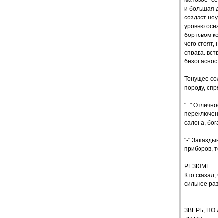
матовое "се
и большая д
создаст неу
уровню осн
бортовом к
чего стоят,
справа, вст
безопасност
Тонущее сол
породу, сп
"+" Отличн
переключени
салона, бог
"-" Запазды
приборов, т
РЕЗЮМЕ
Кто сказал
сильнее раз
ЗВЕРЬ, НО