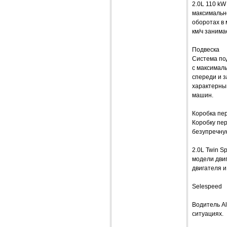
2.0L 110 kW
максимально
оборотах в 
км/ч занимае
Подвеска
Система по
с максимал
спереди и з
характерны
машин.
Коробка пе
Коробку пер
безупречную
2.0L Twin S
модели дви
двигателя 
Selespeed
Водитель Al
ситуациях.