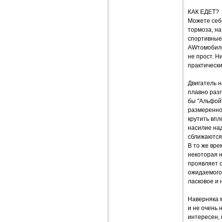
КАК ЕДЕТ?
Можете себ
тормоза, на
спортивные 
AWтомобилем
не прост. Н
практическ
Двигатель н
плавно разг
бы "Альфой"
размереннос
крутить впл
насилие над
сближаются
В то же вре
некоторая 
проявляет 
ожидаемого 
ласковое и 
Наверняка м
и не очень 
интересен, 