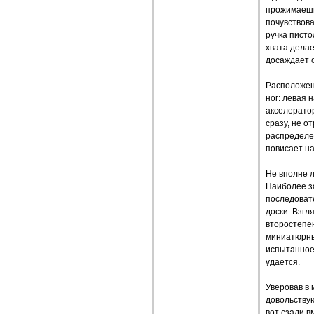
прожимаешь
почувствова
ручка писто
хвата делае
досаждает о
Расположен
ног: левая 
акселератор
сразу, не о
распределе
повисает на
Не вполне 
Наиболее з
последовате
доски. Взгл
второстепе
миниатюрны,
испытанное 
удается.
Уверовав в 
довольствую
вот сзади в