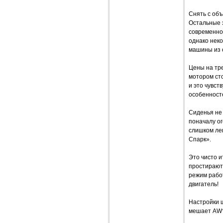
Снять с объ
Остальные 
современно.
однако неко
машины из 
Цены на тре
мотором сто
и это чувст
особенност
Сиденья не 
поначалу о
слишком лег
Спарк».
Это чисто и
простираютс
режим работ
двигатель!
Настройки 
мешает AWт