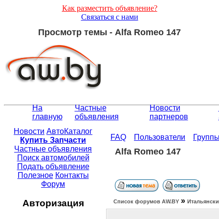
Как разместить объявление?
Связаться с нами
Просмотр темы - Alfa Romeo 147
На
Частные
Новости
главную
объявления
партнеров
Новости
АвтоКаталог
FAQ
Пользователи
Групп
Купить Запчасти
Частные объявления
Alfa Romeo 147
Поиск автомобилей
Подать объявление
Полезное
Контакты
Форум
»
Авторизация
Список форумов АW.BY
Итальянски