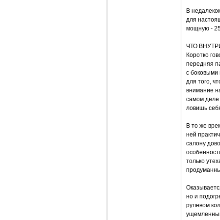
В недалеком
для настоящ
мощную - 25
ЧТО ВНУТР
Коротко гов
передняя п
с боковыми
для того, 
внимание на
самом деле 
ловишь себя
В то же вре
ней практич
салону дово
особенности
только уте
продуманны
Оказывается
но и подогр
рулевом кол
ущемленным