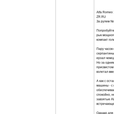
Alfa Rome
ZR.RU
За рулем №
Попробуйте 
рык мощного
компакт гол
Пару часов 
серпантины 
ерзал чемод
Но за одним
присвистом 
взлетал вве
А как с ост
машины - с
обеспечиваю
спокойно, н
завзятые AW
встречающе
Однако для 