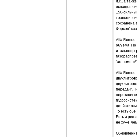
л.с., а так
оснащен си
150-сильный
трансмисси
сохранена а
Ферсон" сза
Alfa Romeo 
объема. Но
итальянцы 
газораспред
"экономный"
Alfa Romeo 
двухлитрово
двухлитрово
передач". П
переключае
гидросисте
джойстиком,
То есть обе
Есть и режи
не хуже, ч
Обновленна