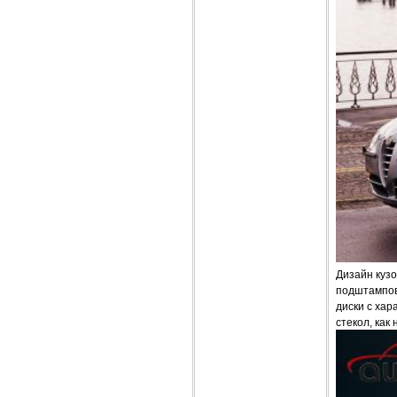
Дизайн куз
подштампов
диски с хар
стекол, как