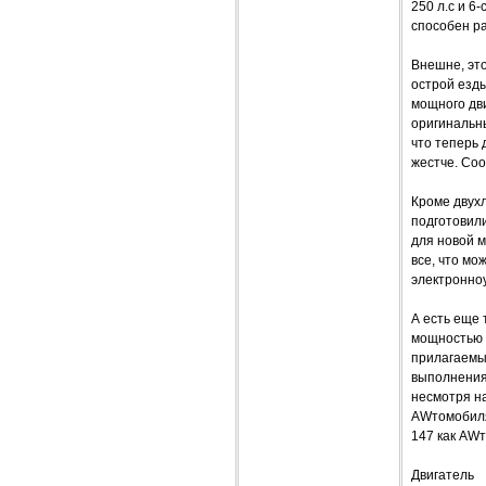
250 л.с и 6
способен ра
Внешне, эт
острой езды
мощного дв
оригинальн
что теперь 
жестче. Со
Кроме двух
подготовили
для новой м
все, что мо
электронно
А есть еще 
мощностью 1
прилагаемым
выполнения 
несмотря на
AWтомобиля
147 как AW
Двигатель