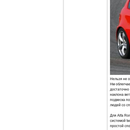
Нельзя не 
Нм облегчае
достаточно 
наклона вет
подвеска п
людей со с
Для Alfa R
системой tw
простой спос