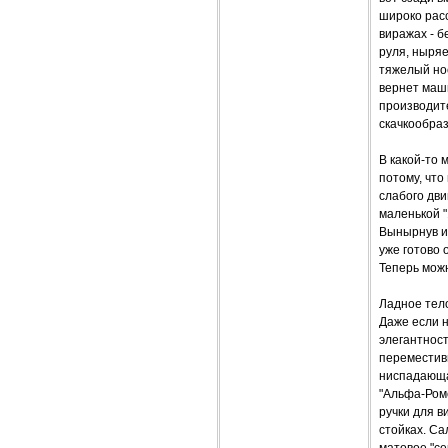
широко рас
виражах - б
руля, ныряе
тяжелый нос
вернет маши
производите
скачкообраз
В какой-то 
потому, что
слабого дви
маленькой "
Вынырнув из
уже готово 
Теперь мож
Ладное тело
Даже если 
элегантност
переместивш
ниспадающа
"Альфа-Роме
ручки для в
стойках. Са