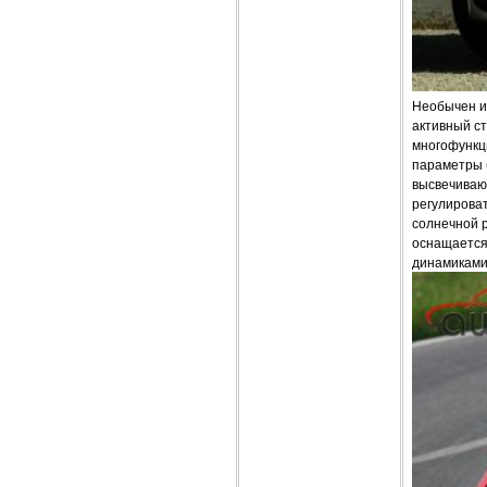
Необычен и
активный ст
многофункц
параметры б
высвечиваю
регулироват
солнечной р
оснащается
динамиками