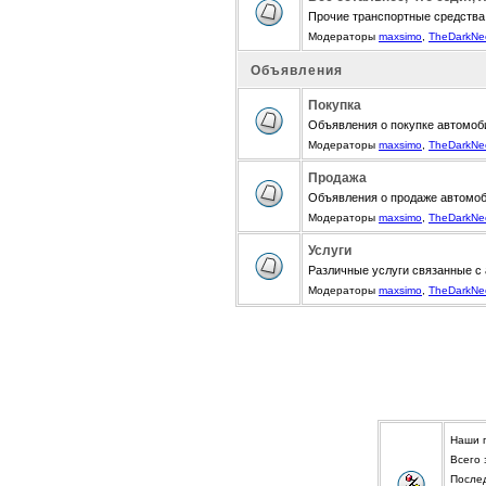
Прочие транспортные средства
Модераторы
maxsimo
,
TheDarkNe
Объявления
Покупка
Объявления о покупке автомоби
Модераторы
maxsimo
,
TheDarkNe
Продажа
Объявления о продаже автомоби
Модераторы
maxsimo
,
TheDarkNe
Услуги
Различные услуги связанные с
Модераторы
maxsimo
,
TheDarkNe
Наши 
Всего
После