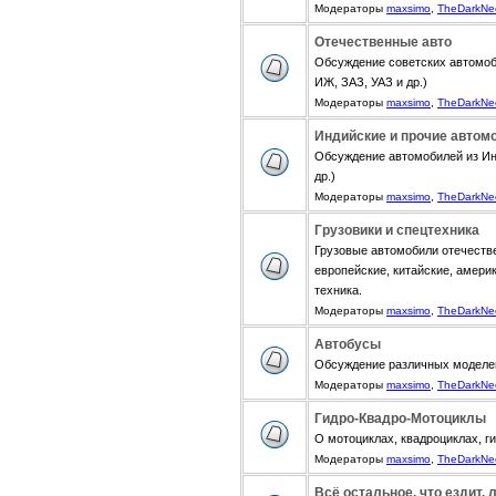
Модераторы
maxsimo
,
TheDarkNe
Отечественные авто
Обсуждение советских автомоб
ИЖ, ЗАЗ, УАЗ и др.)
Модераторы
maxsimo
,
TheDarkNe
Индийские и прочие автом
Обсуждение автомобилей из Инди
др.)
Модераторы
maxsimo
,
TheDarkNe
Грузовики и спецтехника
Грузовые автомобили отечестве
европейские, китайские, амери
техника.
Модераторы
maxsimo
,
TheDarkNe
Автобусы
Обсуждение различных моделе
Модераторы
maxsimo
,
TheDarkNe
Гидро-Квадро-Мотоциклы
О мотоциклах, квадроциклах, г
Модераторы
maxsimo
,
TheDarkNe
Всё остальное, что ездит, 