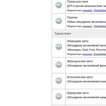
Происшествия
ДТП и прочие происшествия, н
Модераторы
maxsimo
,
TheDarkNe
Прочее
Любые обсуждения автомобиль
Модераторы
maxsimo
,
TheDarkNe
Транспорт
Немецкие авто
Обсуждение автомобилей произ
Volkswagen, Opel, Ford, Porsche,
Модераторы
maxsimo
,
TheDarkNe
Французские авто
Обсуждение автомобилей францу
Итальянские авто
Обсуждение автомобилей итальян
Шведские авто
Обсуждение автомобилей шведск