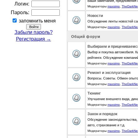
Ваши замечания, предложения 
Логин:
Модераторы
maxsimo
,
TheDarkNe
Пароль:
Новости
запомнить меня
Обсуждение ленты новостей са
Модераторы
maxsimo
,
TheDarkNe
Забыли пароль?
Общий форум
Регистрация →
Выбираем и прицениваемс
Выбор и покупка автомобиля. К
рейтинги. Обсуждение компани
Модераторы
maxsimo
,
TheDarkNe
Ремонт и эксплуатация
Вопросы. Советы. Обмен опыт
Модераторы
maxsimo
,
TheDarkNe
Тюнинг
Улучшение внешнего вида, дина
Модераторы
maxsimo
,
TheDarkNe
Закон и порядок
Обсуждение законодательства, 
авто, страхование и т.д.
Модераторы
maxsimo
,
TheDarkNe