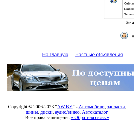
Сейча
Больше
Зареги
Эти д
Н
На главную
Частные объявления
Copyright © 2006-2023 "
AW.BY
" -
Автомобили
,
запчасти
,
шины
,
диски
,
аудио/видео
,
Автокаталог
,
Все права защищены.
» Обратная связь «