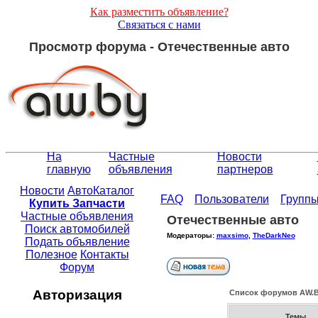
Как разместить объявление?
Связаться с нами
Просмотр форума - Отечественные авто
На
Частные
Новости
главную
объявления
партнеров
Новости
АвтоКаталог
FAQ
Пользователи
Групп
Купить Запчасти
Частные объявления
Отечественные авто
Поиск автомобилей
Модераторы:
maxsimo
,
TheDarkNeo
Подать объявление
Полезное
Контакты
Форум
Авторизация
Список форумов АW.
Темы