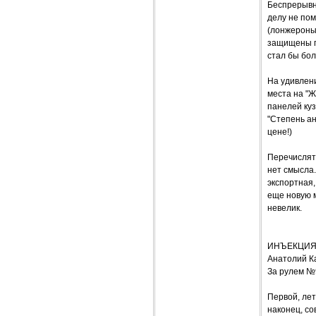
Беспрерывн
делу не пом
(лонжероны,
защищены п
стал бы бо
На удивлени
места на "Ж
панелей куз
"Степень ан
цене!)
Перечислят
нет смысла.
экспортная,
еще новую 
невелик.
ИНЪЕКЦИЯ
Анатолий К
За рулем №
Первой, лет
наконец, с