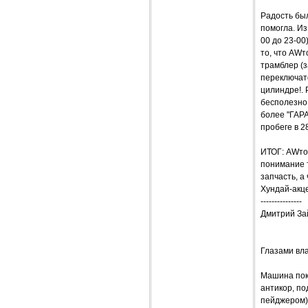
Радость был
помогла. Из
00 до 23-00
то, что AWт
трамблер (з
переключате
цилиндре!. 
бесполезно.
более "ГАР
пробеге в 2
ИТОГ: AWто
понимание т
запчасть, а
Хундай-акце
---------------
Дмитрий За
Глазами вл
Машина поку
антикор, по
пейджером),