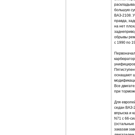
раскладыва
большую су
ВАЗ-2108. У
правда, зад
на нет плох
заднепривод
обрывы рем
с 1990 по 19
Первоначал
карбюраторн
унифицирова
Пятиступен
оснащают ш
модификаци
Все двигате
при тормож
Для европей
седан ВАЗ-
впрыска и 
N71 с 66-с
(остальные 
заказам за
двигателем 