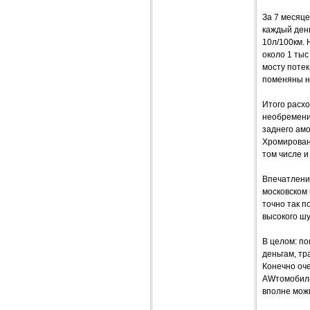
За 7 месяце
каждый день
10л/100км. 
около 1 тыс
мосту потек
поменяны н
Итого расхо
необременит
заднего амо
Хромированн
том числе и
Впечатления
московском
точно так п
высокого шу
В целом: по
деньгам, тр
Конечно оч
AWтомобиль
вполне мож