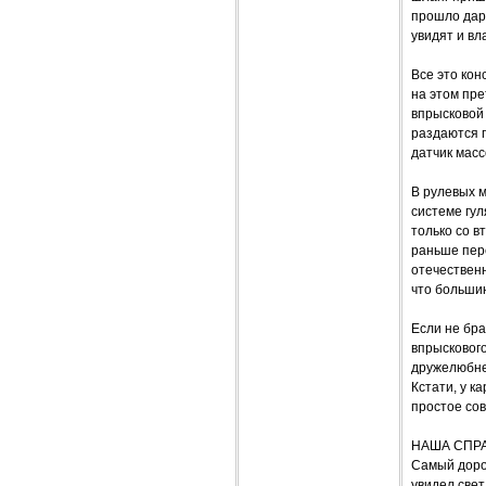
прошло дар
увидят и вл
Все это кон
на этом пре
впрысковой 
раздаются п
датчик масс
В рулевых 
системе гу
только со в
раньше пере
отечествен
что большин
Если не бра
впрыскового
дружелюбнее
Кстати, у к
простое сов
НАША СПР
Самый доро
увидел свет