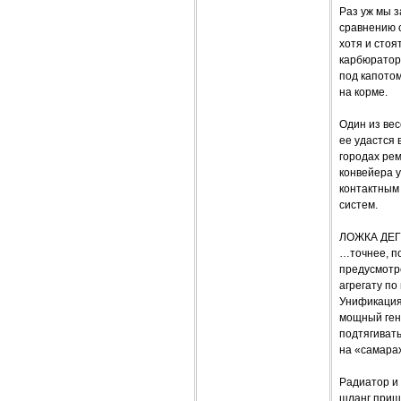
Раз уж мы з
сравнению 
хотя и стоя
карбюраторн
под капотом
на корме.
Один из вес
ее удастся 
городах рем
конвейера у
контактным
систем.
ЛОЖКА ДЕ
…точнее, по
предусмотр
агрегату по
Унификация
мощный ген
подтягивать
на «самара
Радиатор и
шланг приш