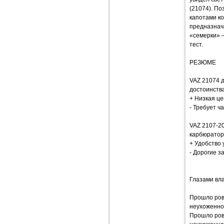
(21074). П
капотами к
предназнач
«семерки» 
тест.
РЕЗЮМЕ
VAZ 21074 д
достоинства
+ Низкая це
- Требует ч
VAZ 2107-20
карбюратор
+ Удобство 
- Дорогие з
Глазами вл
Прошло ровн
неухоженно
Прошло ровн