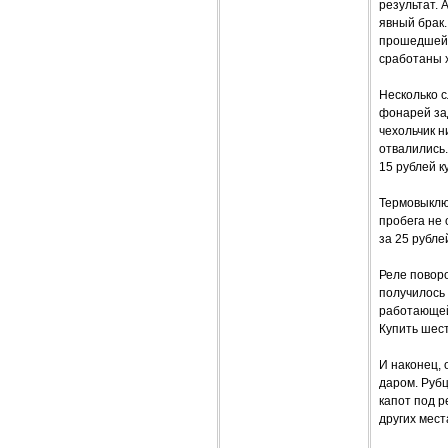
результат. 
явный брак.
прошедшей з
сработаны х
Несколько с
фонарей зад
чехольчик н
отвалились.
15 рублей к
Термовыклю
пробега не 
за 25 рубле
Реле поворо
получилось 
работающей 
Купить шест
И наконец, 
даром. Рубц
капот под р
других мес