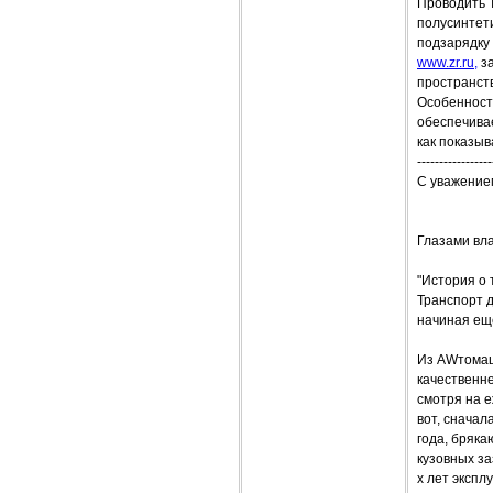
Проводить Т
полусинтети
подзарядку 
www.zr.ru,
за
пространст
Особенности
обеспечивае
как показыв
-----------------
С уважение
Глазами вл
"История о 
Транспорт 
начиная еще
Из AWтомаши
качественне
смотря на е
вот, сначал
года, бряка
кузовных за
х лет экспл