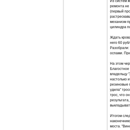
Из систем ж
ремонта не 
(первый пр
растрескавш
механизм пр
цилиндра п
Ждать крова
него 60 руб
Разобрали: 
оспами. При
На этом чер
Благостное 
владельцу "
настолько и
резиновые п
удила" тро
трос, что о
результата,
выкладывать
Итогом след
наконечнико
моста. "Вин