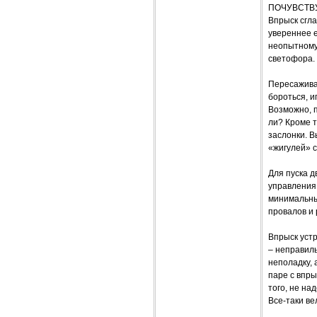
ПОЧУВСТВ
Впрыск сгл
увереннее е
неопытному
светофора.
Пересажива
бороться, и
Возможно, п
ли? Кроме 
заслонки. 
«жигулей» с
Для пуска д
управления
минимальны
провалов и 
Впрыск уст
– неправиль
неполадку,
паре с впры
того, не на
Все-таки ве