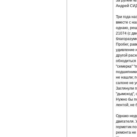
За рулем №
Андрей СИ
Три года на
вместе с на
однако, реш
21074 (с дв
благоразумн
Пробег, рав
удивление и
другой расх
обходиться 
"семерка" "
подшипники,
не нашли; п
салоне не у
Заглянули п
"дымоход", 
Нужно бы по
лентой, не 
Однако недо
двигателя. 
герметик по
ремонта не 