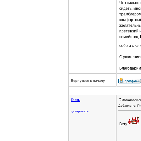
Что сильно 
сидеть, мно
трамблером
комфортный
желательны)
претензий н
семейство, 
себе и с к
С уважение
Благодарим
Вернуться к началу
Гость
Заголовок с
Добавлено: Пт
цитировать
Bery