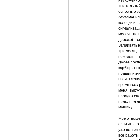
неухоженно
тщательный 
основные у
AWтомобиля
колодки и п
сигнализаци
мелочь, но 
дороже) – с
Запаивать н
три месяца
рекомендац
Далее после
карбюратор
подшипники 
впечатление
время всех 
меня. Тьфу-
порядок сал
полку под д
машину.
Мое отноше
если что-то
уже нельзя 
все работы 