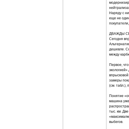
модернизир
нейтрализа
Наряду с ни
еще не оди
покупатели,
ДВАЖДЫ С
Сегодня вп
Альтернатив
дешевле. Со
между карб
Первое, чт
экологией» 
впрысковой 
замеры пок
(см. табл.)
Понятие «о
машина уже 
распростра
тыс. км. Дв
«максималке
выбегов.