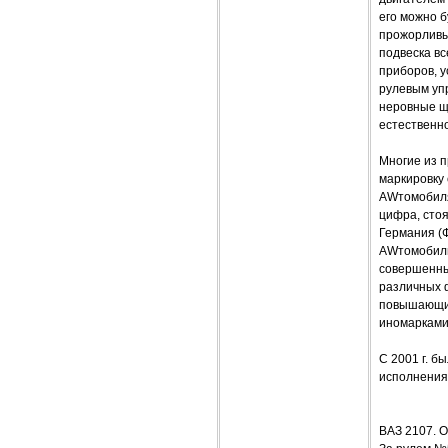
его можно 
прожорливы
подвеска вс
приборов, 
рулевым уп
неровные ще
естественн
Многие из 
маркировку 
AWтомобиля
цифра, стоя
Германия (Ф
AWтомобили
совершенны
различных ф
повышающим
иномарками
С 2001 г. б
исполнения 
ВАЗ 2107.