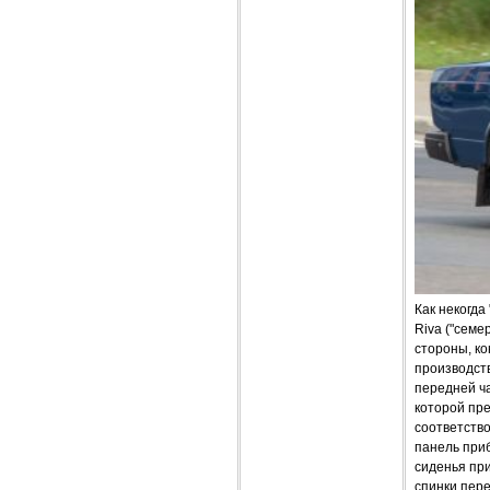
Как некогда
Riva ("семе
стороны, ко
производст
передней ч
которой пре
соответство
панель при
сиденья пр
спинки пер