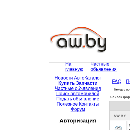
На
Частные
главную
объявления
Новости
АвтоКаталог
FAQ
П
Купить Запчасти
Частные объявления
Текущее вр
Поиск автомобилей
Список фор
Подать объявление
Полезное
Контакты
Форум
АW.BY
Авторизация