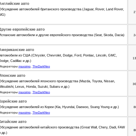
Английские авто
Обсуждение автомобилей британского производства (Jaguar, Rover, Land Rover,
2
MG)
Другие европейские авто
Испанские автомобили и другие европейского производства (Seat, Skoda, Dacia)
2
Американские авто
Автомобили из США (Chrysler, Chevrolet, Dodge, Ford, Pontiac, Lincoln, GMC,
1
Dodge, Cadillac и др.)
Модераторы
maxsimo
,
TheDarkNeo
Японские авто
Обсуждение автомобилей японского производства (Mazda, Toyota, Nissan,
3
Mitsubishi, Lexus, Honda, Suzuki, Subaru и др.)
Модераторы
maxsimo
,
TheDarkNeo
Корейские авто
Обсуждение автомобилей из Кореи (Kia, Hyundai, Daewoo, Ssang Young и др.)
8
Модераторы
maxsimo
,
TheDarkNeo
Китайские авто
Обсуждение автомобилей китайского производства (Great Wall, Chery, Dadi, FAW
8
и др.)