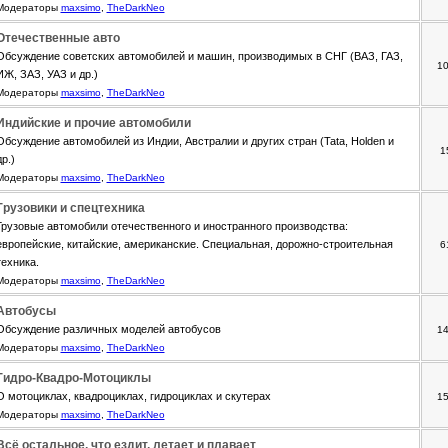
Модераторы
maxsimo
,
TheDarkNeo
Отечественные авто
Обсуждение советских автомобилей и машин, производимых в СНГ (ВАЗ, ГАЗ,
1
ИЖ, ЗАЗ, УАЗ и др.)
Модераторы
maxsimo
,
TheDarkNeo
Индийские и прочие автомобили
Обсуждение автомобилей из Индии, Австралии и других стран (Tata, Holden и
1
др.)
Модераторы
maxsimo
,
TheDarkNeo
Грузовики и спецтехника
Грузовые автомобили отечественного и иностранного производства:
европейские, китайские, американские. Специальная, дорожно-строительная
6
техника.
Модераторы
maxsimo
,
TheDarkNeo
Автобусы
Обсуждение различных моделей автобусов
1
Модераторы
maxsimo
,
TheDarkNeo
Гидро-Квадро-Мотоциклы
О мотоциклах, квадроциклах, гидроциклах и скутерах
1
Модераторы
maxsimo
,
TheDarkNeo
Всё остальное, что ездит, летает и плавает