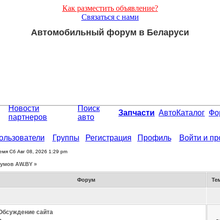
Как разместить объявление?
Связаться с нами
Автомобильный форум в Беларуси
Новости
Поиск
Запчасти
АвтоКаталог
Фо
партнеров
авто
ользователи
Группы
Регистрация
Профиль
Войти и п
емя Сб Авг 08, 2026 1:29 pm
умов АW.BY »
Форум
Те
Обсуждение сайта