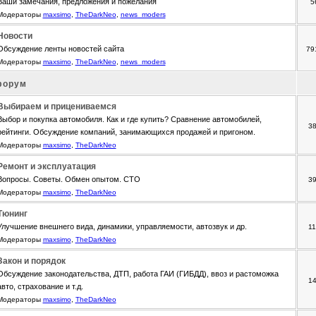
Ваши замечания, предложения и пожелания
5
Модераторы
maxsimo
,
TheDarkNeo
,
news_moders
Новости
Обсуждение ленты новостей сайта
79
Модераторы
maxsimo
,
TheDarkNeo
,
news_moders
форум
Выбираем и прицениваемся
Выбор и покупка автомобиля. Как и где купить? Сравнение автомобилей,
3
рейтинги. Обсуждение компаний, занимающихся продажей и пригоном.
Модераторы
maxsimo
,
TheDarkNeo
Ремонт и эксплуатация
Вопросы. Советы. Обмен опытом. СТО
3
Модераторы
maxsimo
,
TheDarkNeo
Тюнинг
Улучшение внешнего вида, динамики, управляемости, автозвук и др.
1
Модераторы
maxsimo
,
TheDarkNeo
Закон и порядок
Обсуждение законодательства, ДТП, работа ГАИ (ГИБДД), ввоз и растоможка
1
авто, страхование и т.д.
Модераторы
maxsimo
,
TheDarkNeo