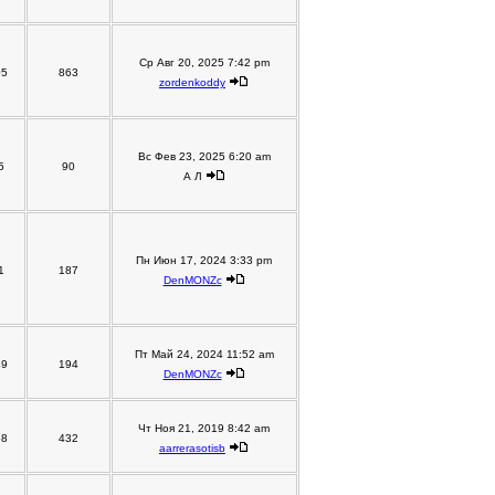
Ср Авг 20, 2025 7:42 pm
05
863
zordenkoddy
Вс Фев 23, 2025 6:20 am
5
90
А Л
Пн Июн 17, 2024 3:33 pm
1
187
DenMONZc
Пт Май 24, 2024 11:52 am
49
194
DenMONZc
Чт Ноя 21, 2019 8:42 am
58
432
aarrerasotisb