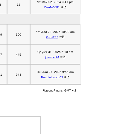
Чт Май 02, 2024 3:41 pm
3
72
DenMONZc
Чт Июл 23, 2026 10:30 am
09
190
Ponti233
Ср Дек 31, 2025 5:10 am
27
445
joenxxx24
Пн Июл 27, 2026 9:56 am
61
943
Benniehench03
Часовой пояс: GMT + 2