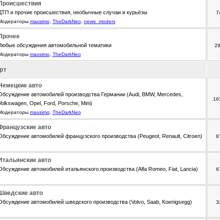
Происшествия
ДТП и прочие происшествия, необычные случаи и курьёзы
7
Модераторы
maxsimo
,
TheDarkNeo
,
news_moders
Прочее
Любые обсуждения автомобильной тематики
2
Модераторы
maxsimo
,
TheDarkNeo
рт
Немецкие авто
Обсуждение автомобилей производства Германии (Audi, BMW, Mercedes,
16
Volkswagen, Opel, Ford, Porsche, Mini)
Модераторы
maxsimo
,
TheDarkNeo
Французские авто
Обсуждение автомобилей французского производства (Peugeot, Renault, Citroen)
8
Итальянские авто
Обсуждение автомобилей итальянского производства (Alfa Romeo, Fiat, Lancia)
6
Шведские авто
Обсуждение автомобилей шведского производства (Volvo, Saab, Koenigsegg)
3