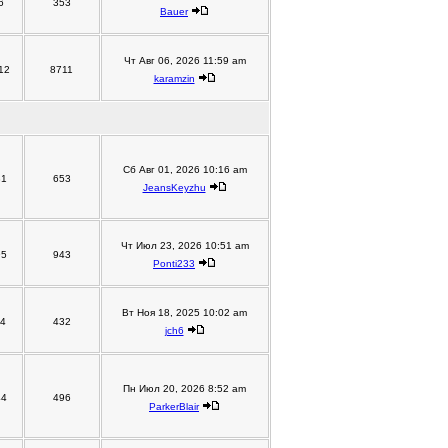
6
353
Bauer
Чт Авг 06, 2026 11:59 am
12
8711
karamzin
Сб Авг 01, 2026 10:16 am
81
653
JeansKeyzhu
Чт Июл 23, 2026 10:51 am
95
943
Ponti233
Вт Ноя 18, 2025 10:02 am
14
432
jch6
Пн Июл 20, 2026 8:52 am
44
496
ParkerBlair