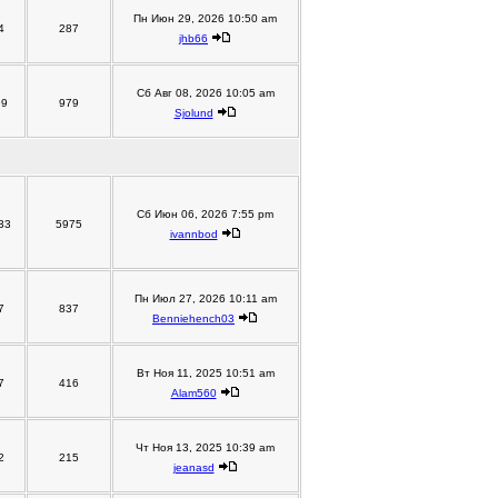
Пн Июн 29, 2026 10:50 am
4
287
jhb66
Сб Авг 08, 2026 10:05 am
99
979
Sjolund
Сб Июн 06, 2026 7:55 pm
33
5975
ivannbod
Пн Июл 27, 2026 10:11 am
7
837
Benniehench03
Вт Ноя 11, 2025 10:51 am
7
416
Alam560
Чт Ноя 13, 2025 10:39 am
2
215
jeanasd