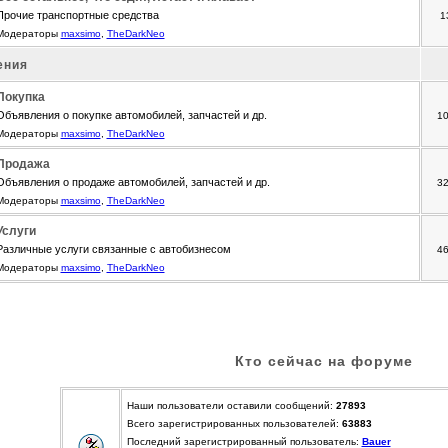
Прочие транспортные средства
1
Модераторы
maxsimo
,
TheDarkNeo
ения
Покупка
Объявления о покупке автомобилей, запчастей и др.
1
Модераторы
maxsimo
,
TheDarkNeo
Продажа
Объявления о продаже автомобилей, запчастей и др.
3
Модераторы
maxsimo
,
TheDarkNeo
Услуги
Различные услуги связанные с автобизнесом
4
Модераторы
maxsimo
,
TheDarkNeo
Кто сейчас на форуме
Наши пользователи оставили сообщений:
27893
Всего зарегистрированных пользователей:
63883
Последний зарегистрированный пользователь:
Bauer