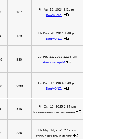
Чт Авг 15, 2024 3:51 pm
7
167
DenMONZc
Пт Июн 28, 2024 1:49 pm
4
129
DenMONZc
Ср Фев 12, 2025 12:58 am
39
830
АвтослесарьM
Пн Июн 17, 2024 3:49 pm
08
2399
DenMONZc
Чт Окт 16, 2025 2:34 pm
8
419
Гостьпааапвврпписммяпвичв
Пт Мар 14, 2025 2:12 am
8
236
сервис центры в москве