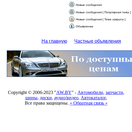
Новые сообщения
Новые сообщения [ Популярная тема ]
Новые сообщения [ Тема закрыта ]
Объявление
На главную
Частные объявления
Copyright © 2006-2023 "
AW.BY
" -
Автомобили
,
запчасти
,
шины
,
диски
,
аудио/видео
,
Автокаталог
,
Все права защищены.
» Обратная связь «