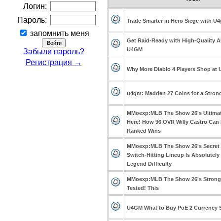
Логин:
Пароль:
Trade Smarter in Hero Siege with U
запомнить меня
Get Raid-Ready with High-Quality A
U4GM
Забыли пароль?
Регистрация →
Why More Diablo 4 Players Shop at
u4gm: Madden 27 Coins for a Stron
MMoexp:MLB The Show 26's Ultimate 
Here! How 96 OVR Willy Castro Can 
Ranked Wins
MMoexp:MLB The Show 26's Secret 
Switch-Hitting Lineup Is Absolutely
Legend Difficulty
MMoexp:MLB The Show 26's Strong
Tested! This
U4GM What to Buy PoE 2 Currency S