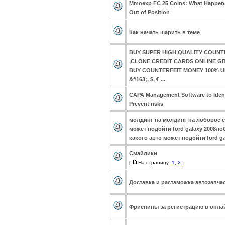
Mmoexp FC 25 Coins: What Happens 
Out of Position
Как начать шарить в теме
BUY SUPER HIGH QUALITY COUNT
,CLONE CREDIT CARDS ONLINE G
BUY COUNTERFEIT MONEY 100% 
&#163;, $, € ...
CAPA Management Software to Ident
Prevent risks
молдинг на молдинг на лобовое с
может подойти ford galaxy 2008ло
какого авто может подойти ford ga
Смайлики
[
На страницу:
1
,
2
]
Доставка и растаможка автозапча
Фриспины за регистрацию в онла