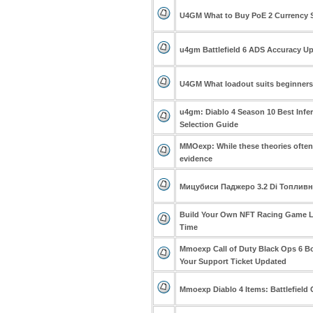
U4GM What to Buy PoE 2 Currency S
u4gm Battlefield 6 ADS Accuracy Up
U4GM What loadout suits beginners 
u4gm: Diablo 4 Season 10 Best Infe
Selection Guide
MMOexp: While these theories often
evidence
Мицубиси Паджеро 3.2 Di Топливн
Build Your Own NFT Racing Game L
Time
Mmoexp Call of Duty Black Ops 6 B
Your Support Ticket Updated
Mmoexp Diablo 4 Items: Battlefield 