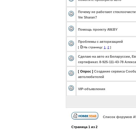
Почему не работают стеклоочисти
Vw Sharan?
Помощь проекту AW.BY
Проблемы с авторизацией
[
На страницу:
1
,
2
]
Сделаю на авто из Беларуссии, Ев
сертификат. 8-925-111-43-78 Алекс
[ Опрос ]
Создание сервиса Сооб
автолюбителей
VIP-объявления
Список форумов А
Страница
1
из
2