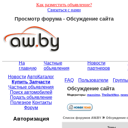
Как разместить объявление?
Связаться с нами
Просмотр форума - Обсуждение сайта
На
Частные
Новости
главную
объявления
партнеров
Новости
АвтоКаталог
FAQ
Пользователи
Групп
Купить Запчасти
Частные объявления
Обсуждение сайта
Поиск автомобилей
Модераторы:
maxsimo
,
TheDarkNeo
,
news
Подать объявление
Полезное
Контакты
Форум
»
Авторизация
Список форумов АW.BY
Обсуждение с
Темы