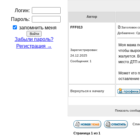
Логин:
Автор
Пароль:
запомнить меня
FFF013
Заголовок с
Добавлено: Ср
Забыли пароль?
Моя мама по
Регистрация →
Зарегистрирован:
чтобы вырон
24.12.2025
жалуется. В
Сообщения: 1
место ДТП и
Может кто п
оставление
Вернуться к началу
Показать сообщ
Спи
Страница
1
из
1