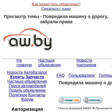
Как разместить объявление?
Связаться с нами
Просмотр темы - Повредила машину о дорогу,
забрали права
На
Частные
Новости
главную
объявления
партнеров
Новости
АвтоКаталог
FAQ
Пользователи
Групп
Купить Запчасти
Частные объявления
Повредила машину о до
Поиск автомобилей
Подать объявление
Полезное
Контакты
Форум
»
Авторизация
Список форумов АW.BY
Происшест