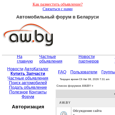
Как разместить объявление?
Связаться с нами
Автомобильный форум в Беларуси
На
Частные
Новости
главную
объявления
партнеров
Новости
АвтоКаталог
FAQ
Пользователи
Групп
Купить Запчасти
Частные объявления
Текущее время Сб Авг 08, 2026 7:31 am
Поиск автомобилей
Список форумов АW.BY »
Подать объявление
Полезное
Контакты
Форум
АW.BY
Авторизация
Обсуждение сайта