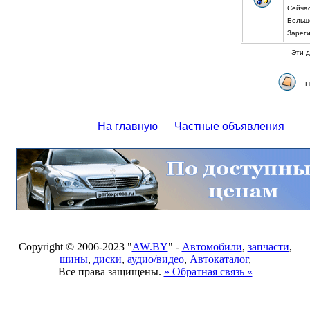
Сейча
Больше
Зарег
Эти д
Н
На главную
Частные объявления
Copyright © 2006-2023 "
AW.BY
" -
Автомобили
,
запчасти
,
шины
,
диски
,
аудио/видео
,
Автокаталог
,
Все права защищены.
» Обратная связь «