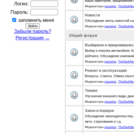
Ваши замечания, предложения 
Логин:
Модераторы
maxsimo
,
TheDarkNe
Пароль:
Новости
запомнить меня
Обсуждение ленты новостей са
Модераторы
maxsimo
,
TheDarkNe
Забыли пароль?
Общий форум
Регистрация →
Выбираем и прицениваемс
Выбор и покупка автомобиля. К
рейтинги. Обсуждение компани
Модераторы
maxsimo
,
TheDarkNe
Ремонт и эксплуатация
Вопросы. Советы. Обмен опыт
Модераторы
maxsimo
,
TheDarkNe
Тюнинг
Улучшение внешнего вида, дина
Модераторы
maxsimo
,
TheDarkNe
Закон и порядок
Обсуждение законодательства, 
авто, страхование и т.д.
Модераторы
maxsimo
,
TheDarkNe