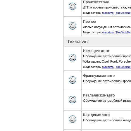
Происшествия
ДТП и прочие происшествия, н
Модераторы
maxsimo
,
TheDarkNe
Прочее
Любые обсуждения автомобиль
Модераторы
maxsimo
,
TheDarkNe
Транспорт
Немецкие авто
Обсуждение автомобилей произ
Volkswagen, Opel, Ford, Porsche,
Модераторы
maxsimo
,
TheDarkNe
Французские авто
Обсуждение автомобилей францу
Итальянские авто
Обсуждение автомобилей итальян
Шведские авто
Обсуждение автомобилей шведск