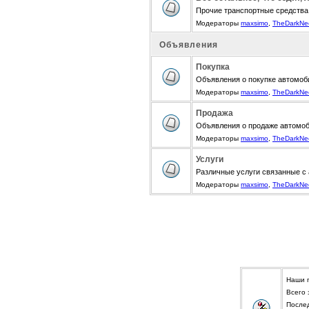
Прочие транспортные средства
Модераторы
maxsimo
,
TheDarkNe
Объявления
Покупка
Объявления о покупке автомоби
Модераторы
maxsimo
,
TheDarkNe
Продажа
Объявления о продаже автомоби
Модераторы
maxsimo
,
TheDarkNe
Услуги
Различные услуги связанные с
Модераторы
maxsimo
,
TheDarkNe
Наши 
Всего
После