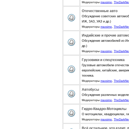
Модераторы
maxsimo
,
TheDarkNe
Отечественные авто
Обсуждение советских автомоб
ИЖ, ЗАЗ, УАЗ и др.)
Модераторы
maxsimo
,
TheDarkNe
Индийские и прочие автом
Обсуждение автомобилей из Инди
др.)
Модераторы
maxsimo
,
TheDarkNe
Грузовики и спецтехника
Грузовые автомобили отечестве
европейские, китайские, амери
техника.
Модераторы
maxsimo
,
TheDarkNe
Автобусы
Обсуждение различных моделе
Модераторы
maxsimo
,
TheDarkNe
Гидро-Квадро-Мотоциклы
О мотоциклах, квадроциклах, г
Модераторы
maxsimo
,
TheDarkNe
Всё остальное, что ездит, 