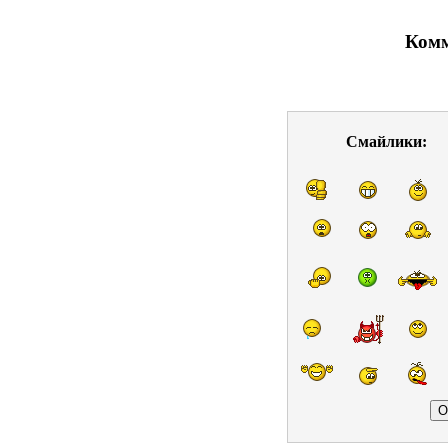
Комм
Смайлики: