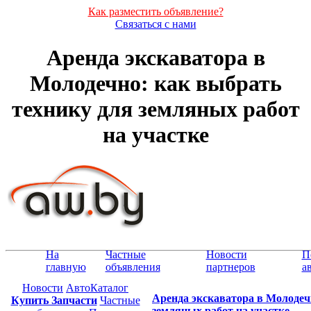
Как разместить объявление?
Связаться с нами
Аренда экскаватора в
Молодечно: как выбрать
технику для земляных работ
на участке
На
Частные
Новости
П
главную
объявления
партнеров
а
Новости
АвтоКаталог
Аренда экскаватора в Молодеч
Купить Запчасти
Частные
земляных работ на участке