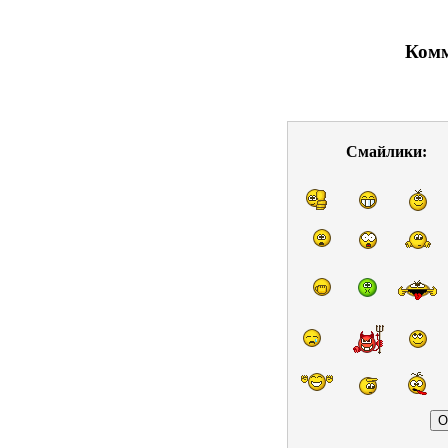
Комм
Смайлики: