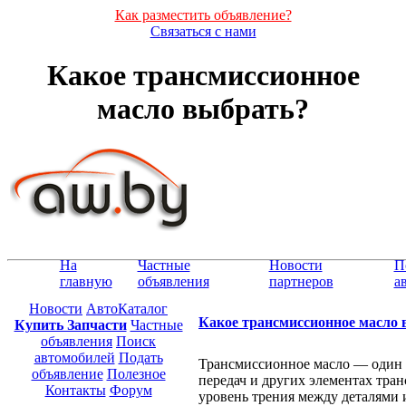
Как разместить объявление?
Связаться с нами
Какое трансмиссионное
масло выбрать?
На
Частные
Новости
П
главную
объявления
партнеров
а
Новости
АвтоКаталог
Какое трансмиссионное масло
Купить Запчасти
Частные
объявления
Поиск
автомобилей
Подать
Трансмиссионное масло — один 
объявление
Полезное
передач и других элементах тран
Контакты
Форум
уровень трения между деталями