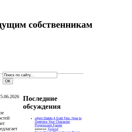
удущим собственникам
м
5.06.2026
Последние
обсуждения
ое
остей
u4gm Diablo 4 Gold Tips: How to
Optimize Your Character
оит
Progression Faster
едлагает
написал:
Sjolund