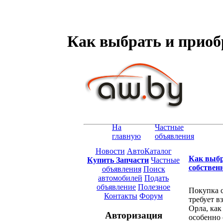
Как выбрать и приоб
На
Частные
главную
объявления
Новости
АвтоКаталог
Как выбр
Купить Запчасти
Частные
собствен
объявления
Поиск
автомобилей
Подать
объявление
Полезное
Покупка с
Контакты
Форум
требует в
Орла, как
Авторизация
особенно 