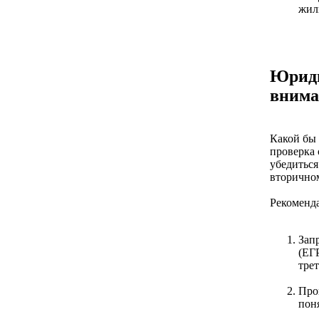
жил
Юриди
внима
Какой бы 
проверка 
убедиться
вторичном
Рекоменда
Зап
(ЕГР
трет
Про
пон