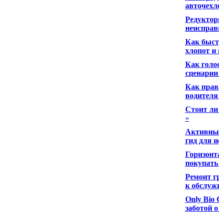
авточехл
Редуктор
неисправ
Как быст
хлопот и
Как голо
сценарии
Как прав
водителя
Стоит ли
»
Активный
гид для 
Горизонт
покупать
Ремонт г
к обслуж
Only Bio
заботой о