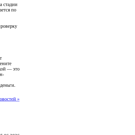
а стадии
ается по
проверку
т
ените
кой — это
н-
деньги.
овостей »