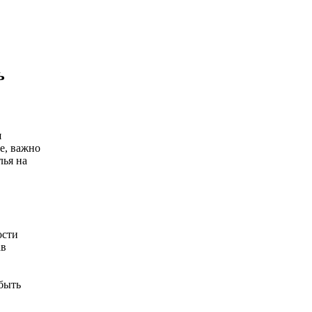
ь
я
е, важно
лья на
ости
ав
быть