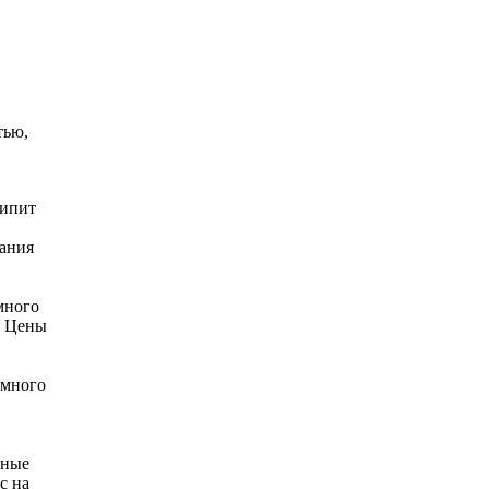
тью,
кипит
дания
много
. Цены
 много
бные
с на