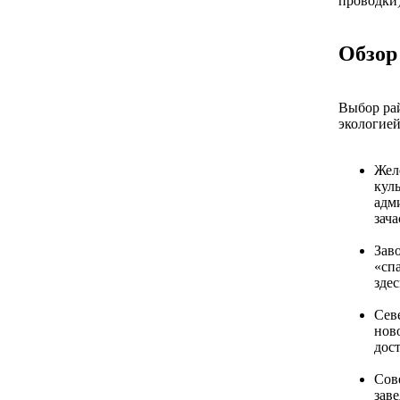
проводки)
Обзор
Выбор ра
экологией
Жел
кул
адм
зач
Зав
«сп
здес
Сев
нов
дост
Сов
зав