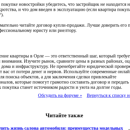
 покупке новостройки убедитесь, что застройщик не находится н
ротства, и что дом введен в эксплуатацию (если квартира покуп
).
мательно читайте договор купли-продажи. Лучше доверить его 
фессиональному юристу или риелтору.
ние квартиры в Орле — это ответственный шаг, который требуе
 внимания. Изучите рынок, сравните цены в разных районах, оц
 дома и инфраструктуру. Не пренебрегайте юридической провер
т вас от потери денег и нервов. Используйте современные онлай
ля поиска объектов, а для заключения сделки привлекайте
налов, которые помогут грамотно составить договор и передать 
к покупка станет источником радости и уюта на долгие годы.
Обсудить на форуме »
Вернуться к списку н
Читайте также
лить жизнь салона автомобиля: преимущества модельных