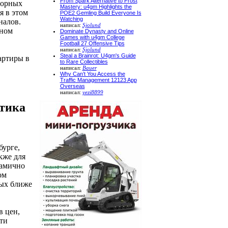
From Spark Alternative to Frost
торных
Mastery: u4gm Highlights the
я в этом
POE2 Gemling Build Everyone Is
Watching
налов.
написал:
Sjolund
чном
Dominate Dynasty and Online
Games with u4gm College
Football 27 Offensive Tips
написал:
Sjolund
Steal a Brainrot: U4gm's Guide
артиры в
to Rare Collectibles
написал:
Bauer
Why Can’t You Access the
Traffic Management 12123 App
Overseas
написал:
yezi8899
тика
бурге,
кже для
намично
ом
ных ближе
в цен,
сти