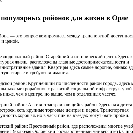
.
 популярных районов для жизни в Орле
йона — это вопрос компромисса между транспортной доступнос
 и ценой.
езнодорожный район: Старейший и исторический центр. Здесь 
ьтурная жизнь, расположены главные достопримечательности и
инистративные здания. Квартиры здесь самые дорогие, однако з
астую старые и требуют внимания.
одской район: Крупнейший по численности район города. Здесь 
альных» микрорайонов с развитой социальной инфраструктурой
ь ниже, чем в центре, но выше, чем в отдаленных частях.
ерный район: Активно застраивающийся район. Здесь находится
остроек, есть крупные торговые центры и парки. Транспортная
упность хорошая, но в часы пик на въездах могут быть пробки.
етский район: Престижный район, где расположены многие уче
едения (включая Орловский государственный университет). Спро