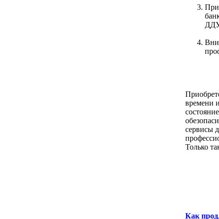
При
банк
ДДУ
Вни
про
Приобрете
времени и
состояние
обезопаси
сервисы д
профессио
Только та
Как прод