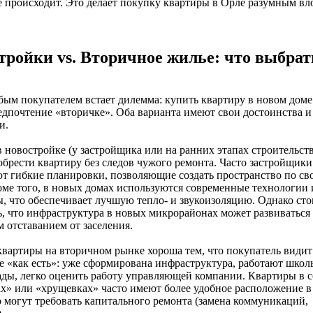
 происходит. Это делает покупку квартиры в Орле разумным в
тройки vs. Вторичное жилье: что выбрат
ым покупателем встает дилемма: купить квартиру в новом доме
едпочтение «вторичке». Оба варианта имеют свои достоинства и
и.
 новостройке (у застройщика или на ранних этапах строительст
брести квартиру без следов чужого ремонта. Часто застройщики
т гибкие планировки, позволяющие создать пространство по св
оме того, в новых домах используются современные технологии 
, что обеспечивает лучшую тепло- и звукоизоляцию. Однако сто
, что инфраструктура в новых микрорайонах может развиваться 
 отставанием от заселения.
вартиры на вторичном рынке хороша тем, что покупатель видит
 «как есть»: уже сформирована инфраструктура, работают школ
ады, легко оценить работу управляющей компании. Квартиры в 
х» или «хрущевках» часто имеют более удобное расположение в
о могут требовать капитального ремонта (замена коммуникаций,