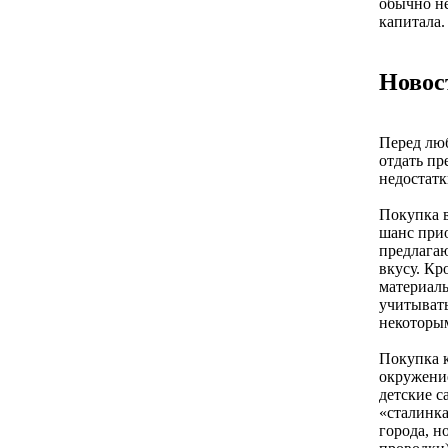
обычно не
капитала.
Новос
Перед люб
отдать пр
недостатк
Покупка в
шанс прио
предлагаю
вкусу. Кр
материалы
учитывать
некоторым
Покупка к
окружение
детские с
«сталинка
города, н