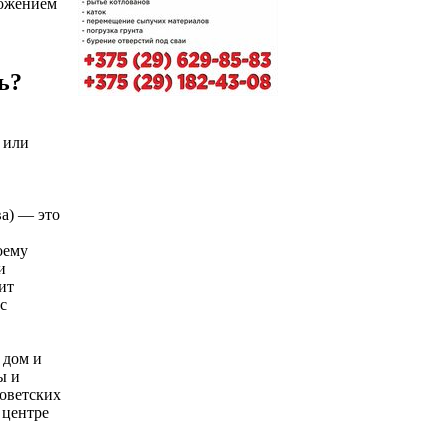
ложением
ь?
 или
ва) — это
оему
и
ит
с
 дом и
ы и
советских
 центре