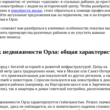
 вариантов: от уютных «однушек» в спальных районах до прос
 новостройках с видом на исторический центр. Чтобы разобратьс
азии и
приобрести жилье
, стоит обратиться к помощи профессио
ти актуальные предложения как на первичном, так и на втори
ья в Орле.
я поможет вам разобраться в ключевых особенностях покупки кв
нить преимущества различных районов и не упустить важные
кие нюансы.
 недвижимости Орла: общая характерис
род с богатой историей и развитой инфраструктурой. Цены на
й метр здесь традиционно ниже, чем в Москве или Санкт-Петер
т его привлекательным для покупателей из других регионов, а та
емей и инвесторов. Спросом пользуются как новостройки в ди
ихся районах (например, на Наугорском шоссе или в Зареченск
не), так и квартиры в домах советской постройки, расположен
вижимости Орла характеризуется стабильностью. Резких скачко
лицах, здесь не наблюдается, но и значительного падения стоимо