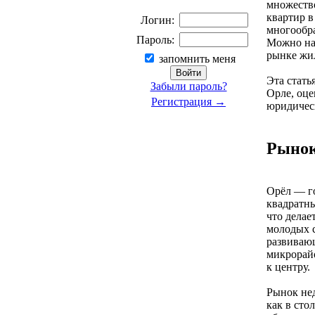
множество
квартир в
Логин:
многообр
Пароль:
Можно най
рынке жил
запомнить меня
Эта стать
Забыли пароль?
Орле, оце
Регистрация →
юридичес
Рынок
Орёл — го
квадратны
что делае
молодых с
развивающ
микрорайо
к центру.
Рынок нед
как в сто