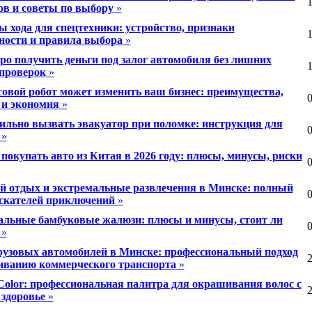
1
ов и советы по выбору
»
ы хода для спецтехники: устройство, признаки
1
ности и правила выбора
»
ро получить деньги под залог автомобиля без лишних
1
 проверок
»
совой робот может изменить ваш бизнес: преимущества,
0
 и экономия
»
ильно вызвать эвакуатор при поломке: инструкция для
0
»
 покупать авто из Китая в 2026 году: плюсы, минусы, риски
0
 отдых и экстремальные развлечения в Минске: полный
0
искателей приключений
»
альные бамбуковые жалюзи: плюсы и минусы, стоит ли
0
»
рузовых автомобилей в Минске: профессиональный подход
2
иванию коммерческого транспорта
»
 Color: профессиональная палитра для окрашивания волос с
2
 здоровье
»