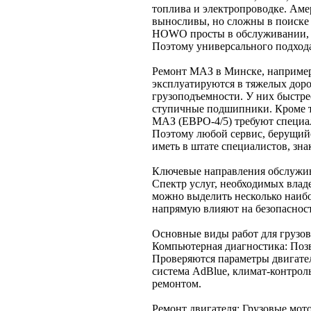
топлива и электропроводке. Амер
выносливы, но сложны в поиске
HOWO просты в обслуживании, н
Поэтому универсального подхода 
Ремонт МАЗ в Минске, например
эксплуатируются в тяжелых дор
грузоподъемности. У них быстре
ступичные подшипники. Кроме т
МАЗ (ЕВРО-4/5) требуют специа
Поэтому любой сервис, берущийс
иметь в штате специалистов, зна
Ключевые направления обслужив
Спектр услуг, необходимых влад
можно выделить несколько наиб
напрямую влияют на безопасност
Основные виды работ для грузов
Компьютерная диагностика: Позв
Проверяются параметры двигател
система AdBlue, климат-контрол
ремонтом.
Ремонт двигателя: Грузовые мот