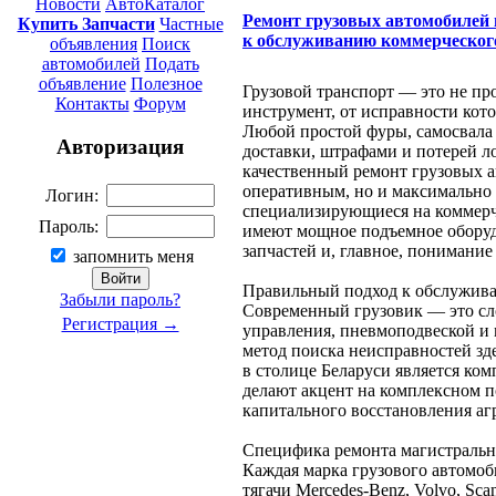
Новости
АвтоКаталог
Ремонт грузовых автомобилей 
Купить Запчасти
Частные
к обслуживанию коммерческог
объявления
Поиск
автомобилей
Подать
объявление
Полезное
Грузовой транспорт — это не пр
Контакты
Форум
инструмент, от исправности кот
Любой простой фуры, самосвала
Авторизация
доставки, штрафами и потерей л
качественный ремонт грузовых а
оперативным, но и максимально
Логин:
специализирующиеся на коммерч
Пароль:
имеют мощное подъемное оборуд
запчастей и, главное, понимани
запомнить меня
Правильный подход к обслужива
Забыли пароль?
Современный грузовик — это сл
Регистрация →
управления, пневмоподвеской и
метод поиска неисправностей зде
в столице Беларуси является ком
делают акцент на комплексном п
капитального восстановления аг
Специфика ремонта магистральн
Каждая марка грузового автомоб
тягачи Mercedes-Benz, Volvo, Sc