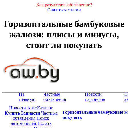
Как разместить объявление?
Связаться с нами
Горизонтальные бамбуковые
жалюзи: плюсы и минусы,
стоит ли покупать
На
Частные
Новости
П
главную
объявления
партнеров
а
Новости
АвтоКаталог
Горизонтальные бамбуковые ж
Купить Запчасти
Частные
покупать
объявления
Поиск
автомобилей
Подать