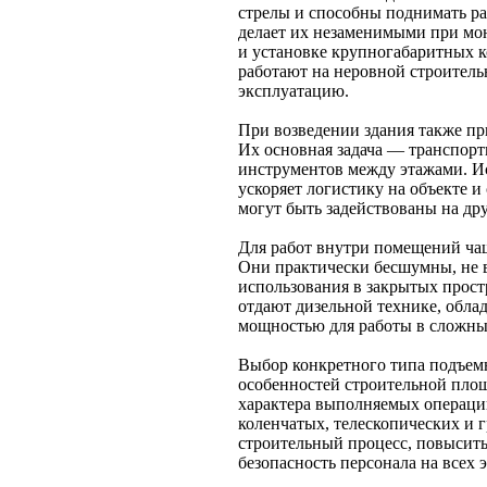
стрелы и способны поднимать раб
делает их незаменимыми при мо
и установке крупногабаритных 
работают на неровной строител
эксплуатацию.
При возведении здания также п
Их основная задача — транспорт
инструментов между этажами. И
ускоряет логистику на объекте 
могут быть задействованы на др
Для работ внутри помещений ча
Они практически бесшумны, не 
использования в закрытых прос
отдают дизельной технике, обл
мощностью для работы в сложны
Выбор конкретного типа подъемн
особенностей строительной площ
характера выполняемых операци
коленчатых, телескопических и 
строительный процесс, повысить
безопасность персонала на всех 