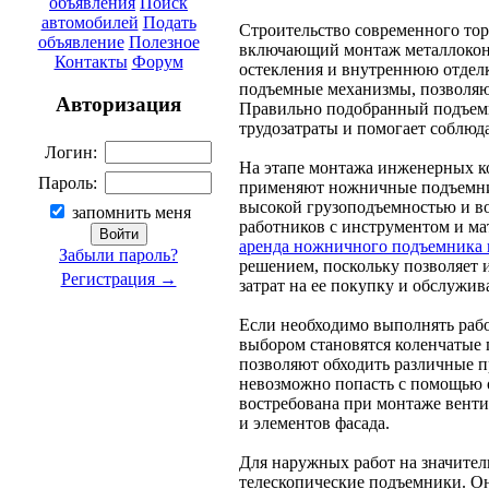
объявления
Поиск
автомобилей
Подать
Строительство современного тор
объявление
Полезное
включающий монтаж металлоконс
Контакты
Форум
остекления и внутреннюю отделк
подъемные механизмы, позволяю
Авторизация
Правильно подобранный подъемн
трудозатраты и помогает соблюд
Логин:
На этапе монтажа инженерных к
Пароль:
применяют ножничные подъемни
высокой грузоподъемностью и в
запомнить меня
работников с инструментом и м
аренда ножничного подъемника
Забыли пароль?
решением, поскольку позволяет 
Регистрация →
затрат на ее покупку и обслужив
Если необходимо выполнять раб
выбором становятся коленчатые 
позволяют обходить различные пр
невозможно попасть с помощью 
востребована при монтаже вент
и элементов фасада.
Для наружных работ на значите
телескопические подъемники. О