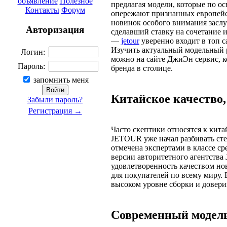
объявление
Полезное
предлагая модели, которые по ос
Контакты
Форум
опережают признанных европейс
новинок особого внимания засл
Авторизация
сделавший ставку на сочетание 
—
jetour
уверенно входит в топ 
Изучить актуальный модельный 
Логин:
можно на сайте ДжиЭн сервис, 
Пароль:
бренда в столице.
запомнить меня
Китайское качество
Забыли пароль?
Регистрация →
Часто скептики относятся к кит
JETOUR уже начал разбивать ст
отмечена экспертами в классе с
версии авторитетного агентства 
удовлетворенность качеством н
для покупателей по всему миру.
высоком уровне сборки и довери
Современный модель