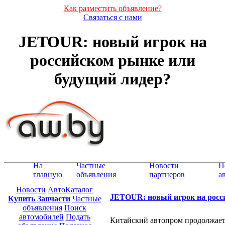
Как разместить объявление?
Связаться с нами
JETOUR: новый игрок на
российском рынке или
будущий лидер?
На
Частные
Новости
П
главную
объявления
партнеров
а
Новости
АвтоКаталог
JETOUR: новый игрок на росс
Купить Запчасти
Частные
объявления
Поиск
автомобилей
Подать
Китайский автопром продолжает