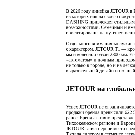
В 2026 году линейка JETOUR в Р
из которых нашла своего покупа
DASHING привлекает стильным
возможностями. Семейный и вм
ориентированы на путешественн
Отдельного внимания заслужива
с характером. JETOUR T1 — кро
мм и колесной базой 2800 мм. Его
«автоматом» и полным приводом 
не только в городе, но и на лег
выразительный дизайн и полный 
JETOUR на глобальн
Успех JETOUR не ограничиваетс
продажи бренда превысили 622 5
ранее. Бренд активно представл
Тихоокеанском регионе и Европе
JETOUR занял первое место сред
T стала лидером в сегменте легк