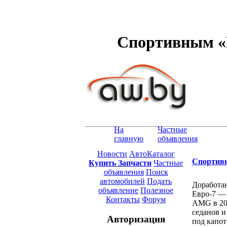
Спортивным «М
На
Частные
главную
объявления
Новости
АвтоКаталог
Спортивн
Купить Запчасти
Частные
объявления
Поиск
автомобилей
Подать
Доработан
объявление
Полезное
Евро-7 — 
Контакты
Форум
AMG в 20
седанов и
Авторизация
под капо