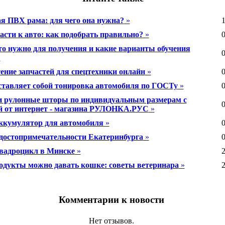
я ПВХ рама: для чего она нужна?
»
1
асти к авто: как подобрать правильно?
»
0
что нужно для получения и какие варианты обучения
0
»
ение запчастей для спецтехники онлайн
»
0
ставляет собой тонировка автомобиля по ГОСТу
»
0
 рулонные шторы по индивидуальным размерам с
0
й от интернет - магазина РУЛОНКА.РУС
»
ккумулятор для автомобиля
»
0
достопримечательности Екатеринбурга
»
0
вадроцикл в Минске
»
2
одукты можно давать кошке: советы ветеринара
»
2
Комментарии к новости
Нет отзывов.