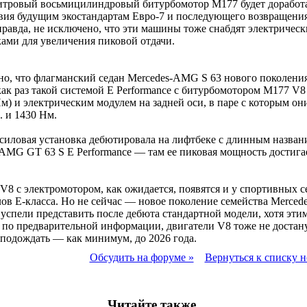
итровый восьмицилиндровый битурбомотор M177 будет доработ
вия будущим экостандартам Евро-7 и последующего возвращени
равда, не исключено, что эти машины тоже снабдят электричес
ами для увеличения пиковой отдачи.
о, что флагманский седан Mercedes-AMG S 63 нового поколени
ак раз такой системой E Performance с битурбомотором M177 V8 
 Нм) и электрическим модулем на задней оси, в паре с которым о
. и 1430 Нм.
 силовая установка дебютировала на лифтбеке с длинным назван
AMG GT 63 S E Performance — там ее пиковая мощность достига
V8 с электромотором, как ожидается, появятся и у спортивных с
ов E-класса. Но не сейчас — новое поколение семейства Merce
 успели представить после дебюта стандартной модели, хотя эти
по предварительной информации, двигатели V8 тоже не достану
подождать — как минимум, до 2026 года.
Обсудить на форуме »
Вернуться к списку н
Читайте также