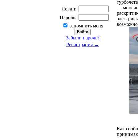
турбочетв
— многие
Логин:
раскритик
Пароль:
электрифи
возможно,
запомнить меня
Забыли пароль?
Регистрация →
Как сообщ
принимающ