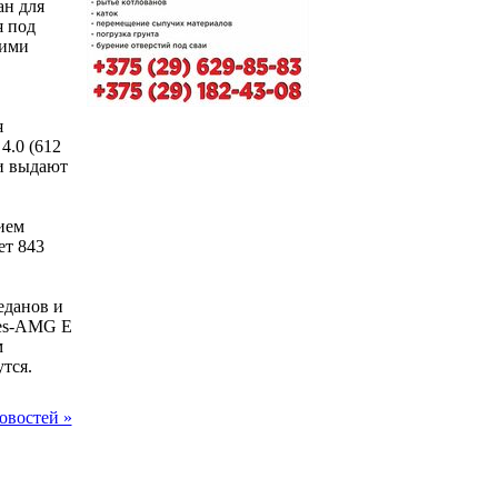
ан для
я под
кими
я
4.0 (612
ни выдают
ием
ет 843
еданов и
des-AMG E
м
тся.
овостей »