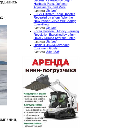
Secrets Revealed by u4gm:
ердились
Halfback Pass, Defense
Adjustments, and More
написал:
Sjolund
FC 27 Ultimate Team Updates
х»,
Revealed by u4gm: Why the
New Power Curve Will Change
Everything
написал:
Sjolund
Forza Horizon 6 Money Farming
Revolution Explained by u4gm:
Unlock Millions After the Patch
написал:
Sjolund
Diablo 4 U4GM Advanced
Equipment Guide
написал:
AlhajiBak
компании,