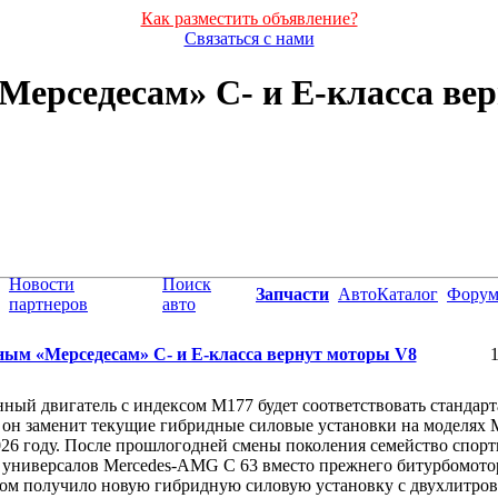
Как разместить объявление?
Связаться с нами
ерседесам» C- и E-класса ве
Новости
Поиск
Запчасти
АвтоКаталог
Фору
партнеров
авто
ым «Мерседесам» C- и E-класса вернут моторы V8
1
ный двигатель с индексом M177 будет соответствовать стандар
он заменит текущие гибридные силовые установки на моделях M
26 году. После прошлогодней смены поколения семейство спор
 универсалов Mercedes-AMG C 63 вместо прежнего битурбомотор
том получило новую гибридную силовую установку с двухлитро