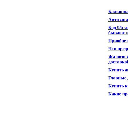
Балконна
Автозапч
Код 95: 
бывают
Приобрет
Что пред
Жалюзи и
доставко
Купить а
Главные 
Купить к
Какие пр