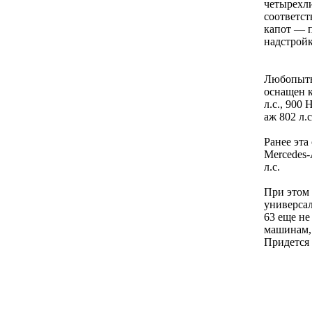
четырехл
соответст
капот — п
надстройк
Любопытн
оснащен к
л.с., 900
аж 802 л.с
Ранее эта
Mercedes-
л.с.
При этом 
универсал
63 еще не
машинам, 
Придется 