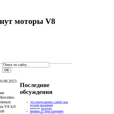
рнут моторы V8
м
0.08.2023
Последние
обсуждения
там
ercedes-
тивных
Что представляет собой таль
ручная рычажная
а V8 4.0
написал:
karamzin
вой
Madden 27 New Gameplay