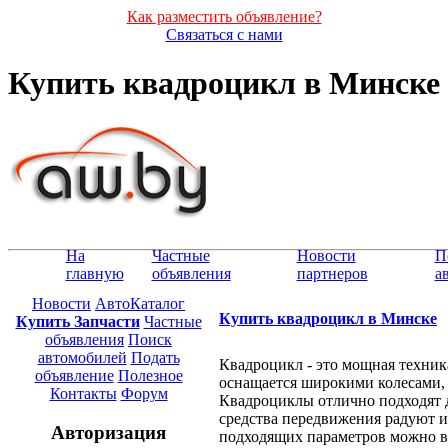
Как разместить объявление?
Связаться с нами
Купить квадроцикл в Минске
На
Частные
Новости
П
главную
объявления
партнеров
а
Новости
АвтоКаталог
Купить квадроцикл в Минске
Купить Запчасти
Частные
объявления
Поиск
автомобилей
Подать
Квадроцикл - это мощная техни
объявление
Полезное
оснащается широкими колесами, 
Контакты
Форум
Квадроциклы отлично подходят д
средства передвижения радуют и
Авторизация
подходящих параметров можно в 