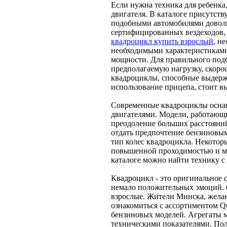
Если нужна техника для ребенка
двигателя. В каталоге присутств
подобными автомобилями доволь
сертифицированных вездеходов,
квадроцикл купить взрослый
, н
необходимыми характеристиками
мощности. Для правильного под
предполагаемую нагрузку, скоро
квадроциклы, способные выдержа
использование прицепа, стоит в
Современные квадроциклы оснащ
двигателями. Модели, работающи
преодоление больших расстояни
отдать предпочтение бензиновым
тип колес квадроцикла. Некотор
повышенной проходимостью и мо
каталоге можно найти технику с
Квадроцикл - это оригинальное 
немало положительных эмоций. О
взрослые. Жители Минска, жела
ознакомиться с ассортиментом Qu
бензиновых моделей. Агрегаты м
техническими показателями. По