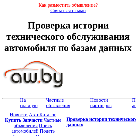
Как разместить объявление?
Связаться с нами
Проверка истории
технического обслуживания
автомобиля по базам данных
На
Частные
Новости
П
главную
объявления
партнеров
а
Новости
АвтоКаталог
Проверка истории техническог
Купить Запчасти
Частные
данных
объявления
Поиск
автомобилей
Подать