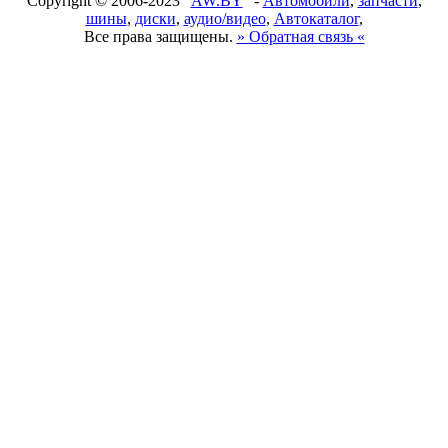
Copyright © 2006-2023 "
AW.BY
" -
Автомобили
,
запчасти
,
шины
,
диски
,
аудио/видео
,
Автокаталог
,
Все права защищены.
» Обратная связь «