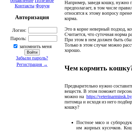
объявление
Полезное
Например, заведя кошку, нужно п
Контакты
Форум
предполагает, в том числе прав
относятся к этому вопросу прен
Авторизация
корма.
Это в корне неверный подход, к
Логин:
Считается, что суточная норма р
Пароль:
При этом в нем должен быть сба
Только в этом случае можно расс
запомнить меня
хорошо.
Забыли пароль?
Регистрация →
Чем кормить кошку
Предварительно нужно составить
веществ. В этом поможет персон
можно на
https://veterinarminsk.by
питомца и исходя из него подби
кошку?
Постное мясо и субпродук
им жирных кусочков. Кошк