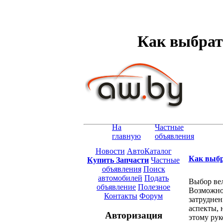
Как выбрат
На
Частные
главную
объявления
Новости
АвтоКаталог
Как выбр
Купить Запчасти
Частные
объявления
Поиск
автомобилей
Подать
Выбор вел
объявление
Полезное
Возможнос
Контакты
Форум
затруднен
аспекты, 
Авторизация
этому рук