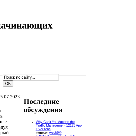
 начинающих
м
5.07.2023
Последние
обсуждения
.
ь
ные
Why Can’t You Access the
Traffic Management 12123 App
едуя
Overseas
орый
написал:
yezi8899