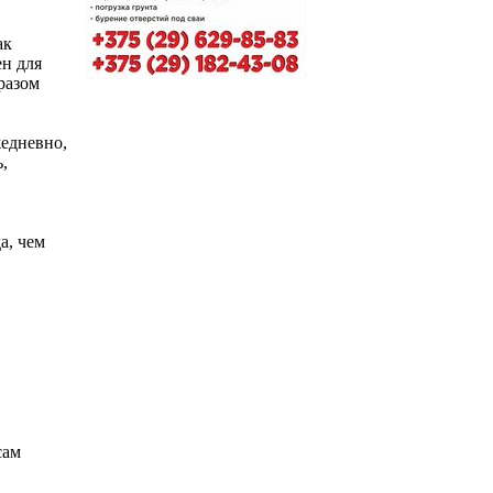
ак
н для
разом
жедневно,
,
а, чем
сам