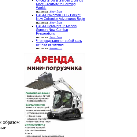
U4GM Grow a Garden 2 Brings
More Creativity to Farming
Worlds
написал:
ZeonLau
U4GM Pokemon TCG Pocket:
New Collection Adventures Begin
написал:
ZeonLau
U4GM Helldivers 2: Medals
Support New Combat
Preparations
написал:
ZeonLau
Что представляет собой таль
ручная рычажная
написал:
karamzin
м образом
рые