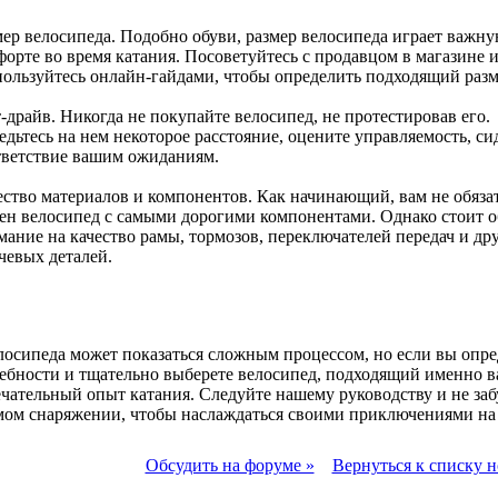
мер велосипеда. Подобно обуви, размер велосипеда играет важну
форте во время катания. Посоветуйтесь с продавцом в магазине 
пользуйтесь онлайн-гайдами, чтобы определить подходящий разм
-драйв. Никогда не покупайте велосипед, не протестировав его.
дьтесь на нем некоторое расстояние, оцените управляемость, си
тветствие вашим ожиданиям.
ество материалов и компонентов. Как начинающий, вам не обяза
ен велосипед с самыми дорогими компонентами. Однако стоит о
мание на качество рамы, тормозов, переключателей передач и др
чевых деталей.
осипеда может показаться сложным процессом, но если вы опре
ебности и тщательно выберете велосипед, подходящий именно ва
ечательный опыт катания. Следуйте нашему руководству и не заб
мом снаряжении, чтобы наслаждаться своими приключениями на
Обсудить на форуме »
Вернуться к списку н