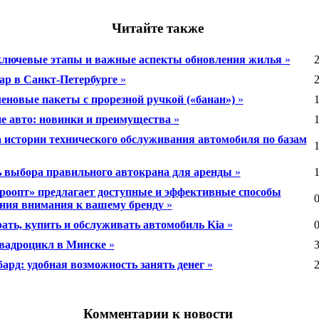
Читайте также
ключевые этапы и важные аспекты обновления жилья
»
2
ар в Санкт-Петербурге
»
2
еновые пакеты с прорезной ручкой («банан»)
»
1
е авто: новинки и преимущества
»
1
 истории технического обслуживания автомобиля по базам
1
 выбора правильного автокрана для аренды
»
1
оопт» предлагает доступные и эффективные способы
0
ния внимания к вашему бренду
»
ать, купить и обслуживать автомобиль Kia
»
0
вадроцикл в Минске
»
3
ард: удобная возможность занять денег
»
2
Комментарии к новости