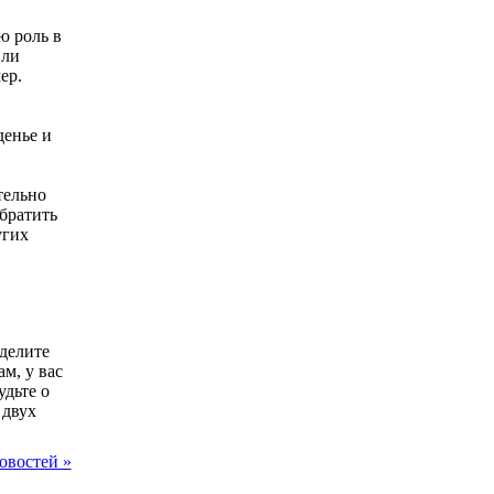
ю роль в
или
ер.
денье и
тельно
братить
угих
делите
м, у вас
удьте о
 двух
овостей »