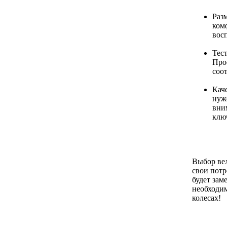
Раз
ком
вос
Тест
Прое
соо
Кач
нуж
вни
клю
Выбор вел
свои потр
будет зам
необходи
колесах!