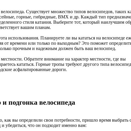
 велосипеда. Существует множество типов велосипедов, таких к
сейные, горные, гибридные, BMX и др. Каждый тип предназначе
еделенного стиля катания. Выберите тот, который наилучшим об
тветствует вашим планам.
ота использования. Планируете ли вы кататься на велосипеде е
мя от времени или только по выходным? Это поможет определить
колько прочным и надежным должен быть ваш велосипед.
 местности. Обратите внимание на характер местности, где вы
раетесь кататься. Горные тропы требуют другого типа велосипед
одские асфальтированные дороги.
 и подгонка велосипеда
о, как вы определили свои потребности, пришло время выбрать 
 и убедиться, что он подходит именно вам: