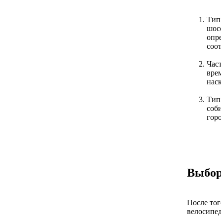
Тип
шос
опр
соо
Част
вре
нас
Тип
соби
гор
Выбор
После тог
велосипед