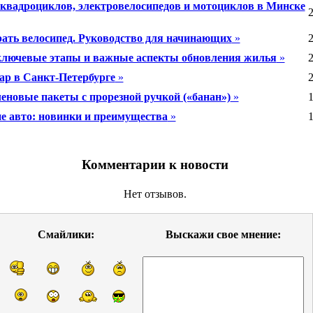
квадроциклов, электровелосипедов и мотоциклов в Минске
2
ать велосипед. Руководство для начинающих
»
2
ключевые этапы и важные аспекты обновления жилья
»
2
ар в Санкт-Петербурге
»
2
еновые пакеты с прорезной ручкой («банан»)
»
1
е авто: новинки и преимущества
»
1
Комментарии к новости
Нет отзывов.
Смайлики:
Выскажи свое мнение: