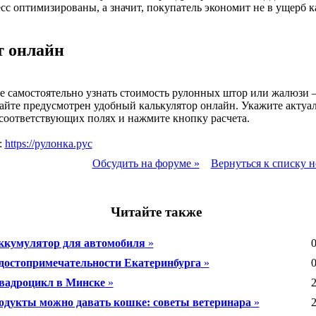
сс оптимизированы, а значит, покупатель экономит не в ущерб ка
т онлайн
 самостоятельно узнать стоимость рулонных штор или жалюзи –
сайте предусмотрен удобный калькулятор онлайн. Укажите актуа
соответствующих полях и нажмите кнопку расчета.
:
https://рулонка.рус
Обсудить на форуме »
Вернуться к списку н
Читайте также
ккумулятор для автомобиля
»
0
достопримечательности Екатеринбурга
»
0
вадроцикл в Минске
»
2
одукты можно давать кошке: советы ветеринара
»
2