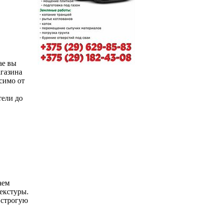
ае вы
агазина
симо от
тели до
аем
екстуры.
 строгую