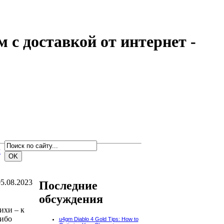
с доставкой от интернет -
м
5.08.2023
Последние
обсуждения
ихи – к
либо
u4gm Diablo 4 Gold Tips: How to