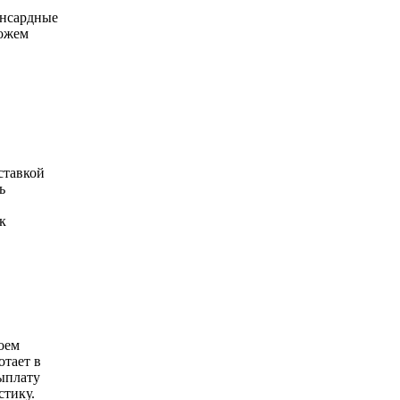
ансардные
можем
ставкой
ь
к
оем
отает в
ыплату
стику.