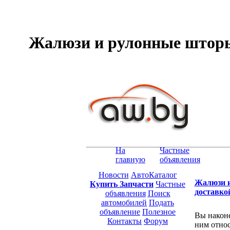
Жалюзи и рулонные шторы 
На
Частные
главную
объявления
Новости
АвтоКаталог
Жалюзи и
Купить Запчасти
Частные
доставко
объявления
Поиск
автомобилей
Подать
объявление
Полезное
Вы наконе
Контакты
Форум
ним относ