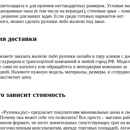
светозащита и для проемов нестандартных размеров. Угловые м
анорамные окна (в том числе на верандах), стеновые арки – по
 решение для ваших задач. Если среди готовых вариантов нет
ого, можно сделать рулонки либо жалюзи под заказ.
ия доставки
можете заказать жалюзи либо рулонки онлайн в пару кликов с до
 курьером и транспортной компанией в любой город РФ. Модел
 сами по каталогу или обращайтесь к менеджерам компании за
цией. Назовите нужную модель, материалы, размеры, и сотрудни
рассчитает цену.
го зависит стоимость
«Рулонка.рус» предлагает покупателям минимальные цены в св
 Почему она может себе это позволить? Все просто – магазин раб
нном формате, не несет значительных сопутствующих трат на в
ногочисленным консультантам, аренду торговых площадей, логи