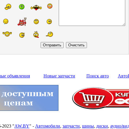
ные объявления
Новые запчасти
Поиск авто
Авто
6-2023 "
AW.BY
" -
Автомобили
,
запчасти
,
шины
,
диски
,
аудио/ви