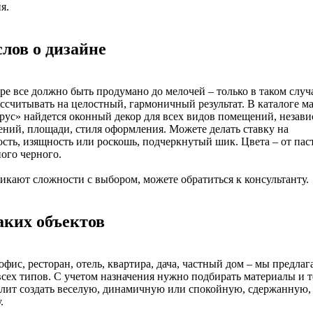
я.
слов о дизайне
ре все должно быть продумано до мелочей – только в таком случ
ссчитывать на целостный, гармоничный результат. В каталоге м
рус» найдется оконный декор для всех видов помещений, незави
ений, площади, стиля оформления. Можете делать ставку на
сть, изящность или роскошь, подчеркнутый шик. Цвета – от пас
ого черного.
икают сложности с выбором, можете обратиться к консультанту.
аких объектов
офис, ресторан, отель, квартира, дача, частный дом – мы предлаг
сех типов. С учетом назначения нужно подбирать материалы и т
лит создать веселую, динамичную или спокойную, сдержанную,
.