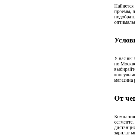
Найдется 
проемы, п
подобрать
оптимальн
Услов
У нас вы 
по Москве
выбирайте
консульта
магазина 
От че
Компания 
сегменте.
дистанцио
зарплат м