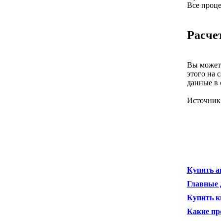
Все проце
Расче
Вы можете
этого на 
данные в 
Источник
Купить а
Главные 
Купить к
Какие пр