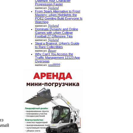
Optimize Your Character
Progression Faster
написал:
Sjolund
From Spark Alternative to Frost
Mastery: u4gm Highlights the
POE2 Gemling Build Everyone Is
Watching
написал:
Sjolund
Dominate Dynasty and Online
Games with u4gm College
Football 27 Offensive Tips
написал:
Sjolund
Steal a Brainrot: U4gm's Guide
to Rare Collectibles
написал:
Bauer
Why Can’t You Access the
Traffic Management 12123 App
Overseas
написал:
yezi8899
из
ьный