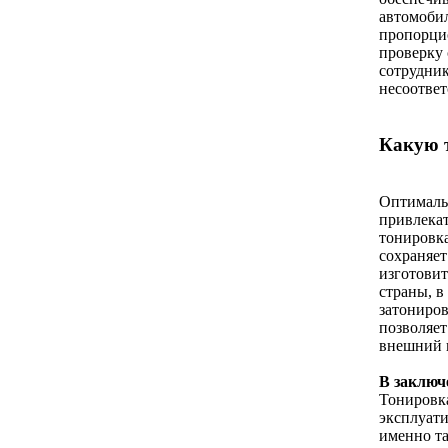
автомобил
пропорцио
проверку
сотрудник
несоответ
Какую 
Оптимальн
привлекат
тонировка
сохраняет
изготовит
страны, в
затониров
позволяет
внешний в
В заключ
Тонировка
эксплуати
именно та