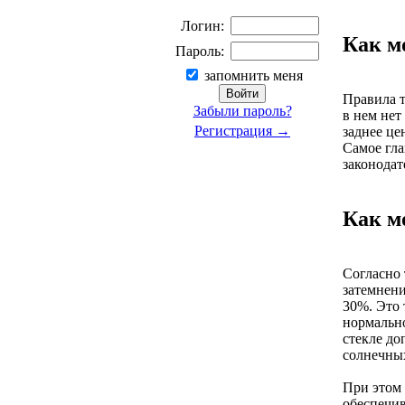
Логин:
Как м
Пароль:
запомнить меня
Правила т
Забыли пароль?
в нем нет
Регистрация →
заднее це
Самое гла
законодат
Как м
Согласно 
затемнени
30%. Это 
нормально
стекле до
солнечных
При этом 
обеспечив