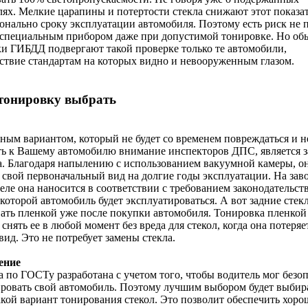
ях. Мелкие царапины и потертости стекла снижают этот показа
нально сроку эксплуатации автомобиля. Поэтому есть риск не 
 специальным прибором даже при допустимой тонировке. Но об
и ГИБДД подвергают такой проверке только те автомобили,
ствие стандартам на которых видно и невооруженным глазом.
тонировку выбрать
ым вариантом, который не будет со временем повреждаться и не
ь к Вашему автомобилю внимание инспекторов ДПС, является з
. Благодаря напылению с использованием вакуумной камеры, о
 свой первоначальный вид на долгие годы эксплуатации. На зав
еле она наносится в соответствии с требованием законодательст
 которой автомобиль будет эксплуатироваться. А вот задние сте
ать пленкой уже после покупки автомобиля. Тонировка пленкой
 снять ее в любой момент без вреда для стекол, когда она потеряе
ид. Это не потребует замены стекла.
ение
 по ГОСТу разработана с учетом того, чтобы водитель мог безо
ровать свой автомобиль. Поэтому лучшим выбором будет выбир
кой вариант тонирования стекол. Это позволит обеспечить хор