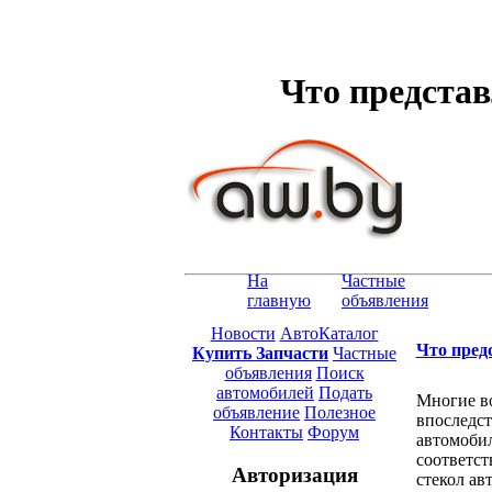
Что представ
На
Частные
главную
объявления
Новости
АвтоКаталог
Что пред
Купить Запчасти
Частные
объявления
Поиск
автомобилей
Подать
Многие во
объявление
Полезное
впоследст
Контакты
Форум
автомоби
соответст
Авторизация
стекол ав