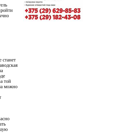
тель
пройти
ычно
 станет
аводская
на
оде
ва той
кла можно
т
пасно
ать
ошую