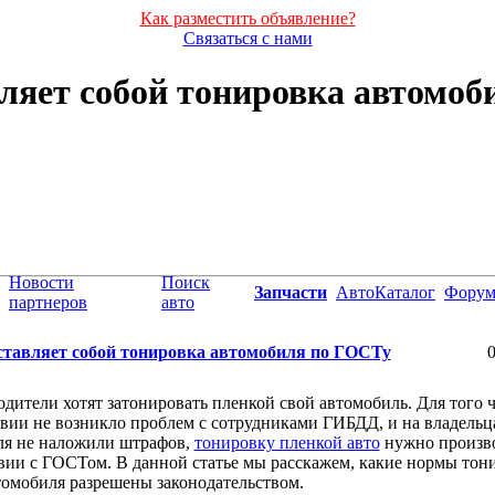
Как разместить объявление?
Связаться с нами
ляет собой тонировка автомо
Новости
Поиск
Запчасти
АвтоКаталог
Фору
партнеров
авто
ставляет собой тонировка автомобиля по ГОСТу
0
дители хотят затонировать пленкой свой автомобиль. Для того 
вии не возникло проблем с сотрудниками ГИБДД, и на владельц
ля не наложили штрафов,
тонировку пленкой авто
нужно произво
вии с ГОСТом. В данной статье мы расскажем, какие нормы тон
томобиля разрешены законодательством.