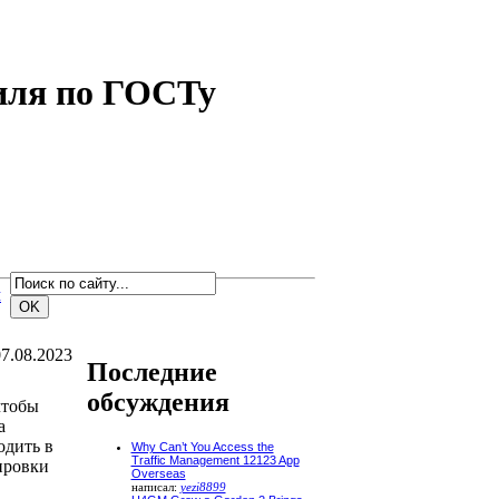
биля по ГОСТу
м
7.08.2023
Последние
обсуждения
чтобы
а
дить в
Why Can’t You Access the
Traffic Management 12123 App
ировки
Overseas
написал:
yezi8899