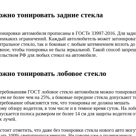
ожно тонировать задние стекла
онировки автомобиля прописаны в ГОСТе 33997-2016. Для задн
 никаких ограничений. Каждый автолюбитель может затонироват
нтральное стекло, так и боковые с любым затемнением вплоть до
вное, чтобы тонировка не была зеркальной. Такой способ запре
ельством РФ для любых стекол на автомобиле.
ожно тонировать лобовое стекло
требованиям ГОСТ лобовое стекло автомобиля можно тонироват
ем не более чем на 25%, а боковые передние стекла допускают 
требование объясняется тем, что тонировка не должна мешать
му обзору водителя, в том числе и в темное время суток. На ло
пускается полоса размером не более 14 см для защиты водителя о
 лучей.
стоит отметить, что даже без тонировки стекла нового авто могу
ать 100% светопропускаемости. Не говоря уже о подержанных