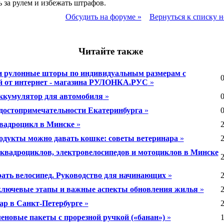
 за рулем и избежать штрафов.
Обсудить на форуме »
Вернуться к списку н
Читайте также
 рулонные шторы по индивидуальным размерам с
0
й от интернет - магазина РУЛОНКА.РУС
»
ккумулятор для автомобиля
»
0
достопримечательности Екатеринбурга
»
0
вадроцикл в Минске
»
2
одукты можно давать кошке: советы ветеринара
»
2
квадроциклов, электровелосипедов и мотоциклов в Минске
2
ать велосипед. Руководство для начинающих
»
2
ключевые этапы и важные аспекты обновления жилья
»
2
ар в Санкт-Петербурге
»
2
еновые пакеты с прорезной ручкой («банан»)
»
1