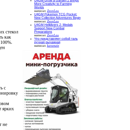
U4GM Grow a Garden 2 Brings
More Creativity to Farming
Worlds
написал:
ZeonLau
U4GM Pokemon TCG Pocket:
New Collection Adventures Begin
написал:
ZeonLau
U4GM Helldivers 2: Medals
Support New Combat
их стекол
Preparations
написал:
ZeonLau
ь как
Что представляет собой таль
 100%.
ручная рычажная
написал:
karamzin
щен
ь с
тонировку
бовом
т ярких
т не