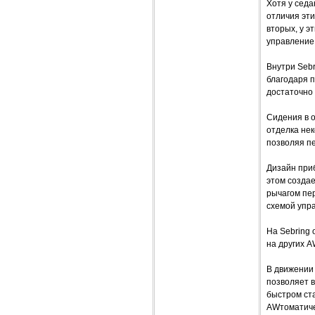
Хотя у седа
отличия эти
вторых, у 
управление
Внутри Sebr
благодаря 
достаточно
Сидения в о
отделка нек
позволяя п
Дизайн приб
этом созда
рычагом пе
схемой упр
На Sebring 
на других A
В движении 
позволяет в
быстром ста
AWтоматиче