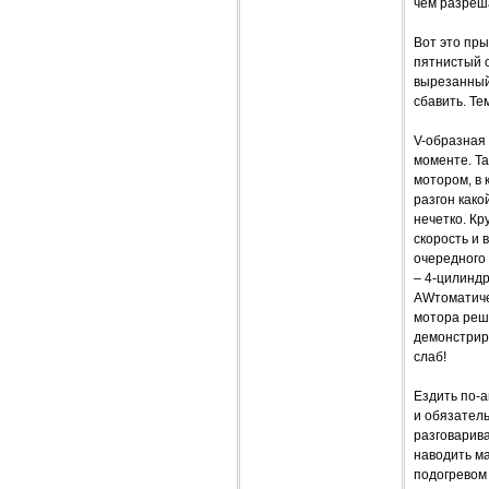
чем разреш
Вот это пры
пятнистый о
вырезанный
сбавить. Те
V-образная
моменте. Т
мотором, в 
разгон како
нечетко. К
скорость и
очередного 
– 4-цилиндр
AWтоматиче
мотора реш
демонстрир
слаб!
Ездить по-
и обязатель
разговарива
наводить м
подогревом