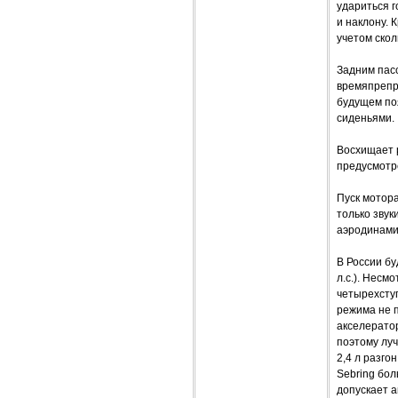
удариться г
и наклону. 
учетом скол
Задним пасс
времяпрепр
будущем по
сиденьями.
Восхищает 
предусмотре
Пуск мотор
только зву
аэродинами
В России бу
л.с.). Несм
четырехсту
режима не 
акселератор
поэтому луч
2,4 л разго
Sebring бо
допускает а