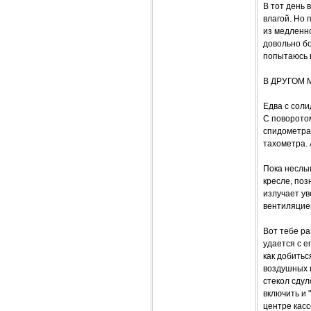
В тот день 
влагой. Но 
из медленн
довольно бо
попытаюсь в
В ДРУГОМ 
Едва с соли
С поворото
спидометра 
тахометра. 
Пока неслы
кресле, по
излучает ув
вентиляцие
Вот тебе ра
удается с е
как добитьс
воздушных п
стекол сдул
включить и 
центре кас