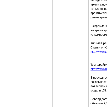
передних бо
арки и зад
только от п
практическ
разговарива
В стремлен
же время тр
из компром
Кирилл Бре
Статья опуб
http://www.ko
Тест-драйв 
http://www.a
В последнее
доказывает.
появились к
модели LХi.
Sebring дос
объемом 2,7