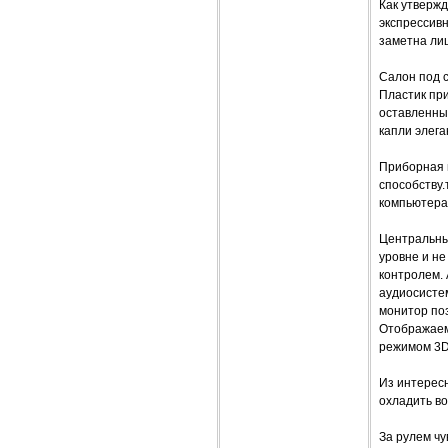
Как утвержд
экспрессивн
заметна ли
Салон под 
Пластик при
оставленны
капли элега
Приборная 
способству.
компьютера,
Центральны
уровне и не
контролем.
аудиосисте
монитор по
Отображаема
режимом 3D 
Из интерес
охладить во
За рулем чу