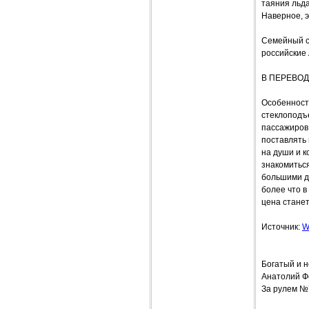
таяния льда
Наверное, э
Семейный с
российские 
В ПЕРЕВОД
Особенности
стеклоподъе
пассажиров 
поставлять
на души и к
знакомитьс
большими д
более что в
цена станет
Источник:
W
Богатый и 
Анатолий 
За рулем №