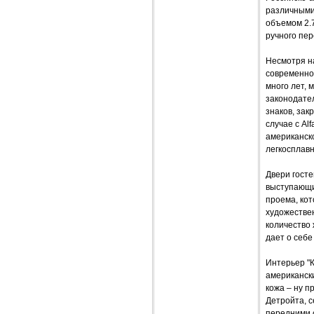
различными
объемом 2.7
ручного пер
Несмотря на
современно.
много лет, 
законодате
знаков, за
случае с Al
американск
легкосплавн
Двери госте
выступающи
проема, кот
художествен
количество 
дает о себе
Интерьер "К
американск
кожа – ну п
Детройта, 
передними 