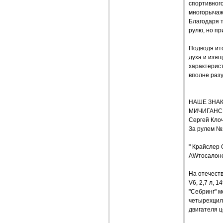
спортивного
многорычажн
Благодаря 
рулю, но пр
Подводя ито
духа и изящ
характерис
вполне раз
НАШЕ ЗНАКО
МИЧИГАНС
Сергей Кло
За рулем №
" Крайслер 
AWтосалоне
На отечеств
V6, 2,7 л, 
"Себринг" м
четырехцили
двигателя ц