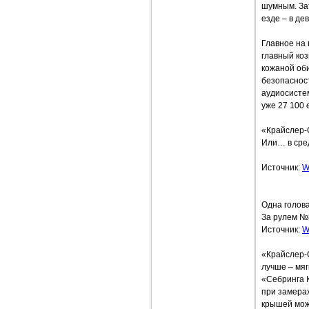
шумным. Зат
езде – в дев
Главное на
главный ко
кожаной об
безопаснос
аудиосистем
уже 27 100 
«Крайслер-
Или… в сре
Источник:
W
Одна голов
За рулем №
Источник:
W
«Крайслер-
лучше – мяг
«Себринга К
при замера
крышей можн