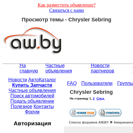
Как разместить объявление?
Связаться с нами
Просмотр темы - Chrysler Sebring
На
Частные
Новости
главную
объявления
партнеров
Новости
АвтоКаталог
FAQ
Пользователи
Групп
Купить Запчасти
Частные объявления
Chrysler Sebring
Поиск автомобилей
На страницу
1
,
2
След.
Подать объявление
Полезное
Контакты
Форум
»
Авторизация
Список форумов АW.BY
Американск