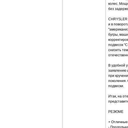
колес. Мощ
без задерж
CHRYSLER S
и в поворот
"американиз
бугры, маши
корректиров
подвесок "С
снизить те
отечествен
В удобной у
заявлению и
при кручен
поколения. 
подвески.
Итак, на от
представит
РЕЗЮМЕ
+ Отличные 
- Продольна