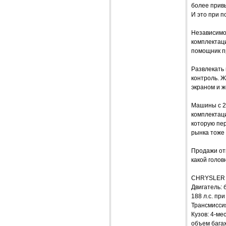
более прив
И это при 
Независимо
комплектаци
помощник п
Развлекать
контроль. 
экраном и ж
Машины с 2
комплектаци
которую пе
рынка тоже
Продажи отк
какой голов
CHRYSLER 
Двигатель: 
188 л.с. пр
Трансмисси
Кузов: 4-ме
объем багаж