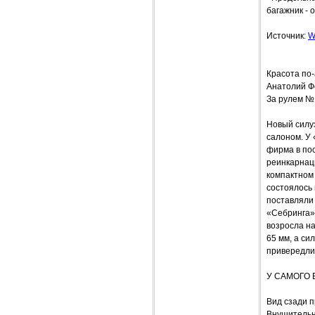
багажник - 
Источник:
W
Красота по
Анатолий 
За рулем №
Новый силу
салоном. У
фирма в по
реинкарнаци
компактном 
состоялось
поставляли 
«Себринга» 
возросла на
65 мм, а си
привередли
У САМОГО 
Вид сзади п
Внушительн