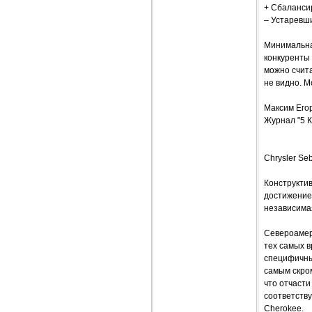
+ Сбалансир
– Устаревш
Минимальная
конкуренты
можно счита
не видно. 
Максим Его
Журнал "5 К
Chrysler Se
Конструкти
достижение
независима
Североамер
тех самых в
специфичны
самым скром
что отчаст
соответству
Cherokee.