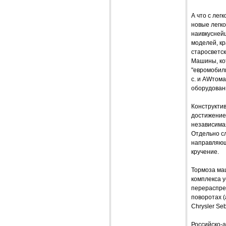
А что с ле
новые легк
наивкусней
моделей, кр
старосветск
Машины, кот
"евромобили
с. и AWтом
оборудовани
Конструкти
достижение
независима
Отдельно сл
направляющ
кручение.
Тормоза ма
комплекса у
перераспре
поворотах (
Chrysler Se
Российско-