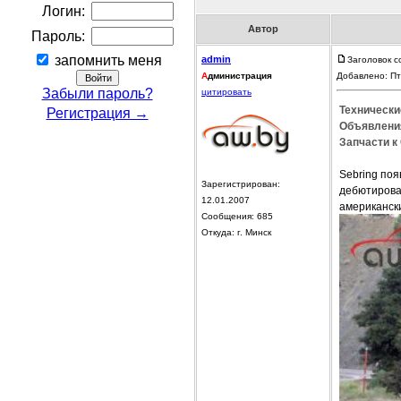
Логин:
Автор
Пароль:
запомнить меня
admin
Заголовок с
А
дминистрация
Добавлено: Пт
Забыли пароль?
цитировать
Технические
Регистрация →
Объявления
Запчасти к 
Sebring поя
Зарегистрирован:
дебютировал
12.01.2007
американск
Сообщения: 685
Откуда: г. Минск