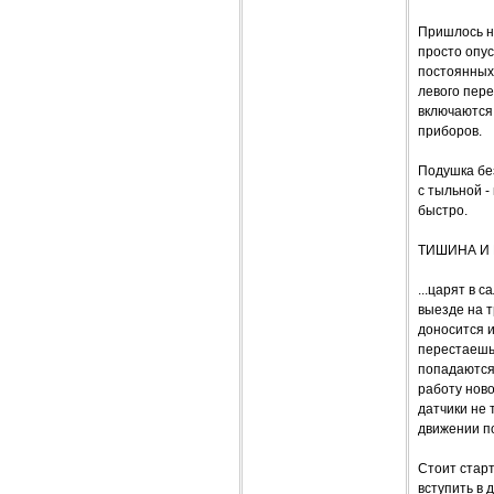
Пришлось не
просто опу
постоянных 
левого пере
включаются
приборов.
Подушка бе
с тыльной 
быстро.
ТИШИНА И 
...царят в 
выезде на т
доносится и
перестаешь 
попадаются 
работу ново
датчики не 
движении по
Стоит старт
вступить в 