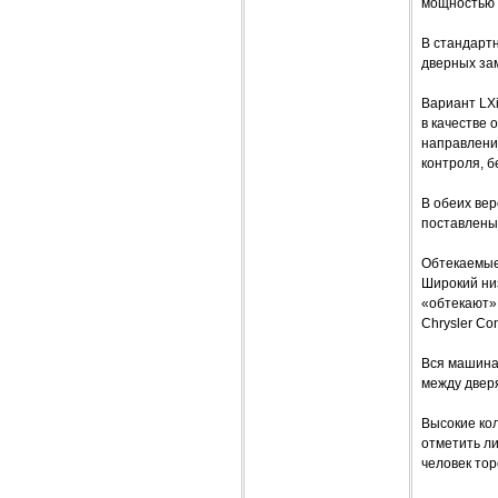
мощностью 1
В стандарт
дверных зам
Вариант LХ
в качестве 
направлени
контроля, 
В обеих вер
поставлены 
Обтекаемые
Широкий низ
«обтекают» 
Chrysler Co
Вся машина 
между дверя
Высокие ко
отметить ли
человек тор