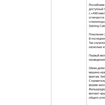
Российским
доступный S
с «AWтомато
отличается 
стеклоподъе
Sebring Cab
Поколение 2
В последне
Так случило
насколько 
Первый визу
проведения
Облик дебют
машина нрав
фактам. Seb
Стремительн
форме капот
Фальшрадиа
венчает кры
общего угл