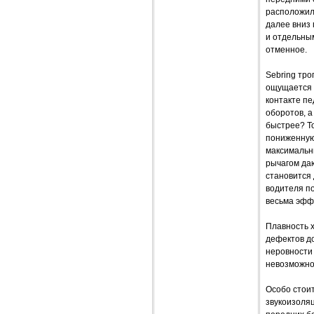
расположилс
далее вниз
и отдельным
отменное.
Sebring тро
ощущается 
контакте п
оборотов, а
быстрее? То
пониженную 
максимальн
рычагом да
становится 
водителя п
весьма эфф
Плавность х
дефектов до
неровности 
невозможно 
Особо стоит
звукоизоля