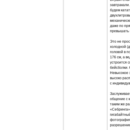
завтракали.
будем ката
двухлитровы
механическо
даже по пря
превышать н
Это не прос
холодной (д
головой в п
176 см, а в
устроится с
бейсболки. 
Невысокое з
высоко рас
с индивидуа
Заслуживает
общение с к
таким же ра
«Себринга»
гигабайтный
фотографиям
разрешение