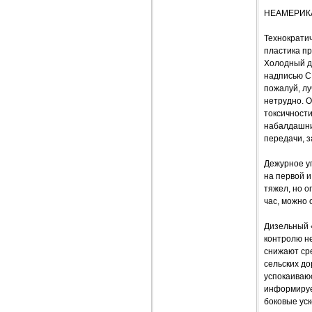
НЕАМЕРИК
Технократи
пластика п
Холодный ди
надписью C
пожалуй, лу
нетрудно. О
токсичност
набалдашник
передачи, з
Дежурное уп
на первой и
тяжел, но о
час, можно 
Дизельный 
контролю не
снижают ср
сельских д
успокаиваюс
информирует
боковые ус