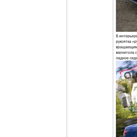
В интерьере
рукоятка «
вращающими
магнитола 
ладное сид