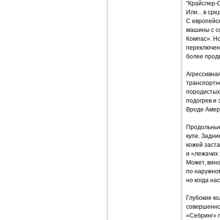
"Крайслер-
Или... в ср
С европейск
машины с со
Компас». Н
переключени
более прод
Агрессивна
транспортно
породистых 
подогрев и 
Вроде Амери
Продольные
купе. Задни
кожей заст
и «лежачих
Может, вин
по наружном
но когда на
Глубокие ко
совершенно
«Себринг» 