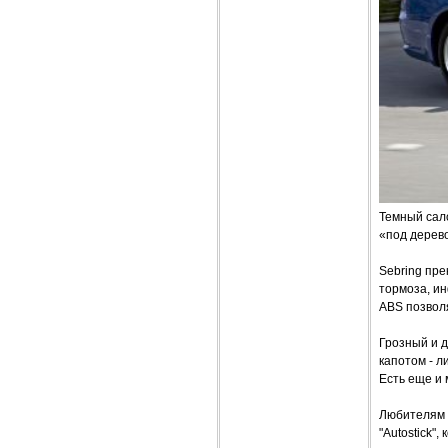
Темный сало
«под дерево
Sebring пре
тормоза, и
ABS позвол
Грозный и 
капотом - л
Есть еще и 
Любителям 
"Autostick"