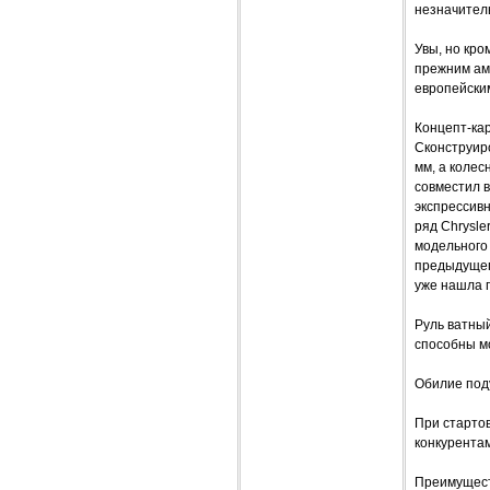
незначител
Увы, но кро
прежним аме
европейски
Концепт-кар
Сконструир
мм, а колес
совместил в
экспрессив
ряд Chrysle
модельного 
предыдущего
уже нашла п
Руль ватный
способны м
Обилие под
При стартов
конкурента
Преимущест